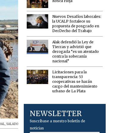
Rosca Floja
Nuevos Desafíos laborales:
la UCALP fortalece su
propuesta de posgrado en
DerDecho del Trabajo
Alak defendió la Ley de
Tierras y advirtió que
derogarla “es un atentado
contra la soberanía
nacional”
Licitaciones para la
transparencia: 53
cooperativas se harán
cargo del mantenimiento
urbano de La Plata
NEWSLETTER
Suscríbase a nuestro boletín de
DAL
,
SALADO
noticias