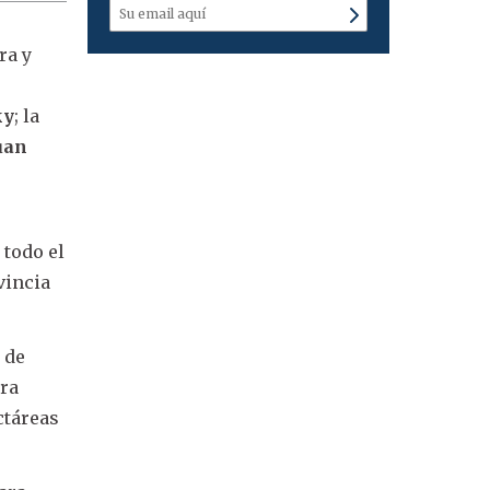
ra y
ky
; la
uan
 todo el
vincia
 de
era
ctáreas