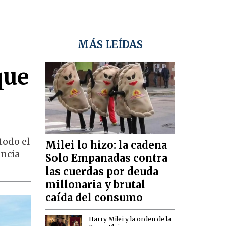
MÁS LEÍDAS
que
todo el
Milei lo hizo: la cadena
incia
Solo Empanadas contra
las cuerdas por deuda
millonaria y brutal
caída del consumo
Harry Milei y la orden de la