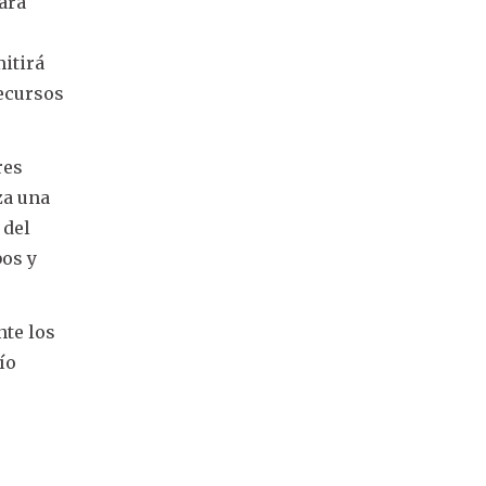
para
itirá
recursos
res
za una
 del
bos y
nte los
ío