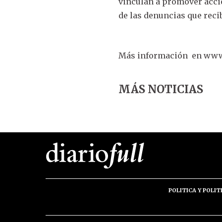
vinculan a promover acci
de las denuncias que recib
Más información en www.c
MÁS NOTICIAS
POLITICA Y POLIT