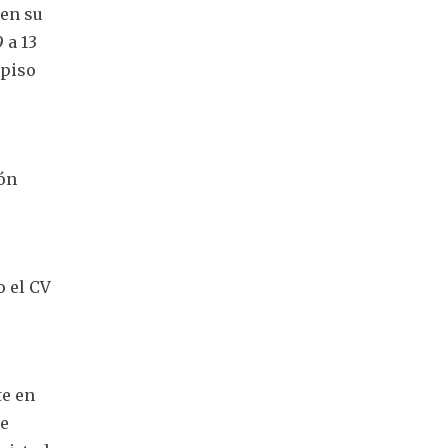
den su
 a 13
 piso
rón
 el CV
te en
se