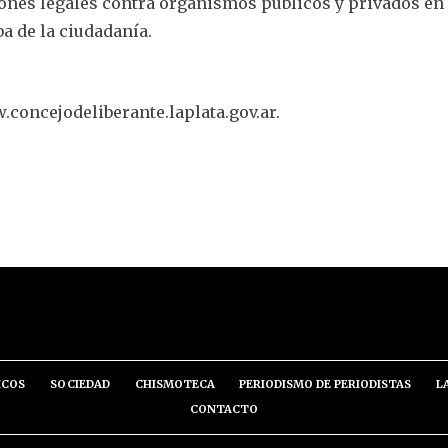
ones legales contra organismos públicos y privados en 
a de la ciudadanía.
oncejodeliberante.laplata.gov.ar.
ICOS
SOCIEDAD
CHISMOTECA
PERIODISMO DE PERIODISTAS
L
CONTACTO