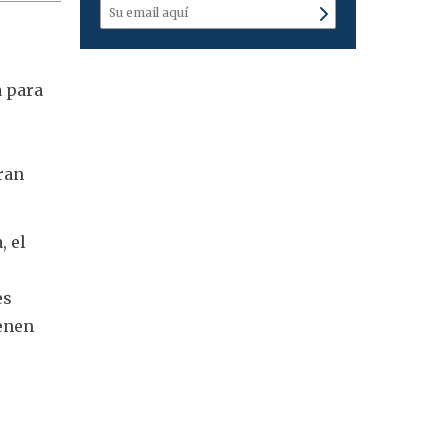
a para
ran
, el
es
ienen