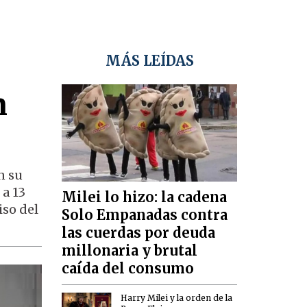
MÁS LEÍDAS
n
n su
 a 13
Milei lo hizo: la cadena
iso del
Solo Empanadas contra
las cuerdas por deuda
millonaria y brutal
caída del consumo
Harry Milei y la orden de la