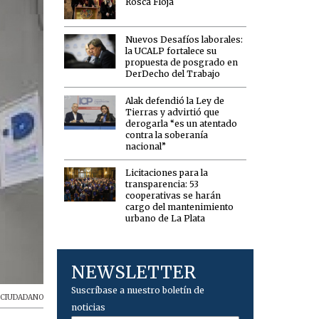
Rosca Floja
Nuevos Desafíos laborales:
la UCALP fortalece su
propuesta de posgrado en
DerDecho del Trabajo
Alak defendió la Ley de
Tierras y advirtió que
derogarla “es un atentado
contra la soberanía
nacional”
Licitaciones para la
transparencia: 53
cooperativas se harán
cargo del mantenimiento
urbano de La Plata
NEWSLETTER
Suscríbase a nuestro boletín de
,
CIUDADANO
noticias