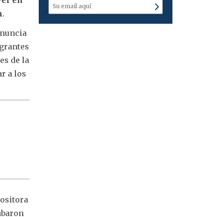
n
.
enuncia
egrantes
es de la
r a los
positora
rabaron