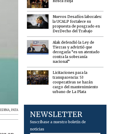
Rosca Floja
Nuevos Desafíos laborales:
la UCALP fortalece su
propuesta de posgrado en
DerDecho del Trabajo
Alak defendió la Ley de
Tierras y advirtió que
derogarla “es un atentado
contra la soberanía
nacional”
Licitaciones para la
transparencia: 53
cooperativas se harán
cargo del mantenimiento
urbano de La Plata
EDINA
,
PATA
NEWSLETTER
Suscríbase a nuestro boletín de
noticias
ver en