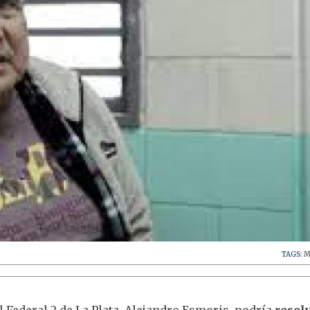
TAGS:
M
al Federal 2 de La Plata, Alejandro Esmoris, podría
resol