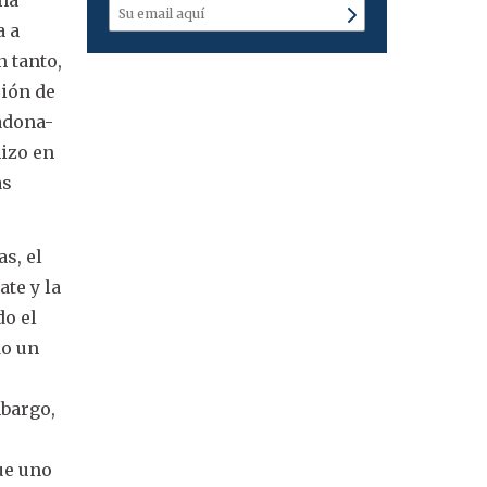
a a
n tanto,
ción de
radona-
hizo en
as
s, el
te y la
do el
do un
mbargo,
é
que uno