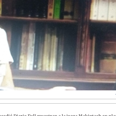
ccedió Diario Full muestran a la jueza Makintach en pl