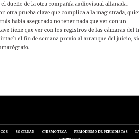
a el dueño de la otra compañía audiovisual allanada.
n otra prueba clave que complica a la magistrada, quie
atrás había asegurado no tener nada que ver con un
ave tiene que ver con los registros de las cámaras del t
intach el fin de semana previo al arranque del juicio, s
camarógrafo.
ICOS
SOCIEDAD
CHISMOTECA
PERIODISMO DE PERIODISTAS
L