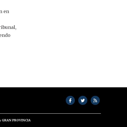
n en
ribunal,
iendo
A GRAN PROVINCIA