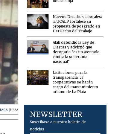
Rosca Floja
Nuevos Desafíos laborales:
la UCALP fortalece su
propuesta de posgrado en
DerDecho del Trabajo
Alak defendió la Ley de
Tierras y advirtió que
derogarla “es un atentado
contra la soberanía
nacional”
Licitaciones para la
transparencia: 53
cooperativas se harán
cargo del mantenimiento
urbano de La Plata
TAGS:
JUEZA
NEWSLETTER
Suscríbase a nuestro boletín de
noticias
ana