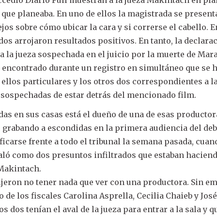
que planeaba. En uno de ellos la magistrada se present
os sobre cómo ubicar la cara y si correrse el cabello. E
dos arrojaron resultados positivos. En tanto, la declara
a la jueza sospechada en el juicio por la muerte de Ma
e encontrado durante un registro en simultáneo que se 
 ellos particulares y los otros dos correspondientes a l
sospechadas de estar detrás del mencionado film.
das en sus casas está el dueño de una de esas productora
 grabando a escondidas en la primera audiencia del deba
ficarse frente a todo el tribunal la semana pasada, cuan
aló como dos presuntos infiltrados que estaban hacien
 Makintach.
eron no tener nada que ver con una productora. Sin e
o de los fiscales Carolina Asprella, Cecilia Chaieb y Jos
s dos tenían el aval de la jueza para entrar a la sala y 