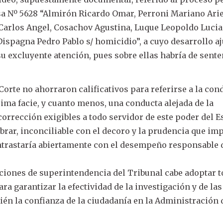
sa Nº 5628 “Almirón Ricardo Omar, Perroni Mariano Arie
 Carlos Angel, Cosachov Agustina, Luque Leopoldo Lucia
ispagna Pedro Pablo s/ homicidio”, a cuyo desarrollo a
su excluyente atención, pues sobre ellas habría de sente
Corte no ahorraron calificativos para referirse a la con
ima facie, y cuanto menos, una conducta alejada de la
corrección exigibles a todo servidor de este poder del E
brar, inconciliable con el decoro y la prudencia que im
ontrastaría abiertamente con el desempeño responsable 
buciones de superintendencia del Tribunal cabe adoptar 
ra garantizar la efectividad de la investigación y de la
ién la confianza de la ciudadanía en la Administración 