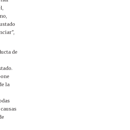
l,
no,
justado
nciar",
ducta de
stado.
pone
de la
todas
s causas
de