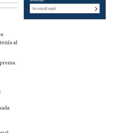
la
tenía al
Suprema
n
tuada
enal