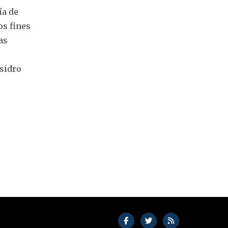
ía de
os fines
as
Isidro