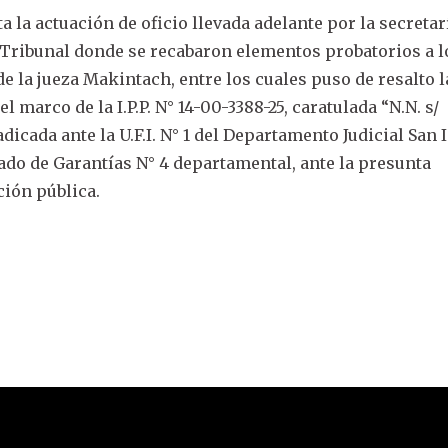
 la actuación de oficio llevada adelante por la secretar
 Tribunal donde se recabaron elementos probatorios a l
e la jueza Makintach, entre los cuales puso de resalto l
 marco de la I.P.P. N° 14-00-3388-25, caratulada “N.N. s/
adicada ante la U.F.I. N° 1 del Departamento Judicial San 
ado de Garantías N° 4 departamental, ante la presunta
ción pública.