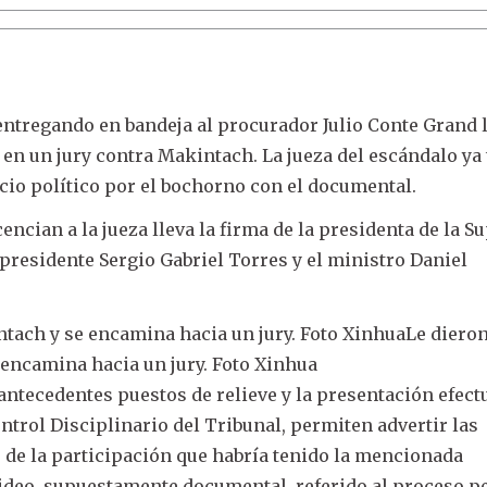
entregando en bandeja al procurador Julio Conte Grand 
 en un jury contra Makintach. La jueza del escándalo ya 
cio político por el bochorno con el documental.
cencian a la jueza lleva la firma de la presidenta de la 
epresidente Sergio Gabriel Torres y el ministro Daniel
ntach y se encamina hacia un jury. Foto XinhuaLe diero
 encamina hacia un jury. Foto Xinhua
s antecedentes puestos de relieve y la presentación efec
ntrol Disciplinario del Tribunal, permiten advertir las
s de la participación que habría tenido la mencionada
video, supuestamente documental, referido al proceso p