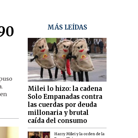
 90
MÁS LEÍDAS
spuso
a.
Milei lo hizo: la cadena
 en
Solo Empanadas contra
las cuerdas por deuda
millonaria y brutal
caída del consumo
Harry Milei y la orden de la