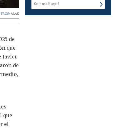
TAGS:
ALAK
025 de
ión que
e Javier
taron de
rmedio,
ues
l que
r el