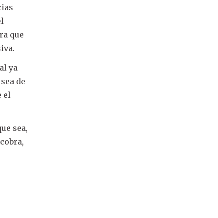
cias
el
ra que
iva.
al ya
 sea de
 el
que sea,
 cobra,