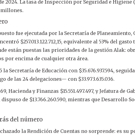
e 2024. La tasa de Inspección por Seguridad e Higiene 
 millones.
ero
uesto fue ejecutada por la Secretaría de Planeamiento, 
centró $257.013.122.712,15, equivalente al 53% del gasto t
e están puestas las prioridades de la gestión Alak: ob
os por encima de cualquier otra área.
 la Secretaría de Educación con $35.676.937.594, seguida
go de las 24 delegaciones— con $33.973.635.036.
469, Hacienda y Finanzas $15.551.497.497, y Jefatura de Ga
d dispuso de $13.766.260.590, mientras que Desarrollo So
etrás del número
echazado la Rendición de Cuentas no sorprende: es su p