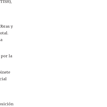
(TISH),
Obras y
otal.
ra
 por la
binete
cial
osición