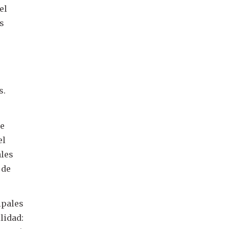
el
ás
s
s.
s
de
el
ales
 de
ipales
lidad: