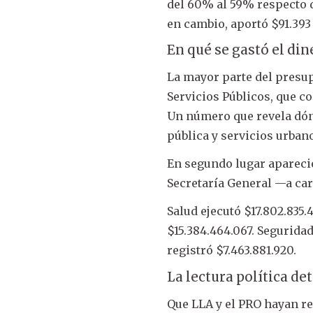
del 60% al 59% respecto d
en cambio, aportó $91.393
En qué se gastó el din
La mayor parte del presup
Servicios Públicos, que con
Un número que revela dónd
pública y servicios urban
En segundo lugar apareció
Secretaría General —a car
Salud ejecutó $17.802.835.
$15.384.464.067. Segurida
registró $7.463.881.920.
La lectura política d
Que LLA y el PRO hayan r