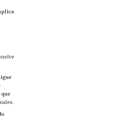
mplica
vuelve
sigue
e
 que
nales.
do