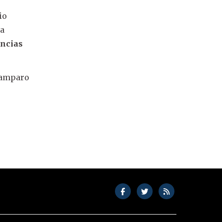
io
ta
ancias
esamparo