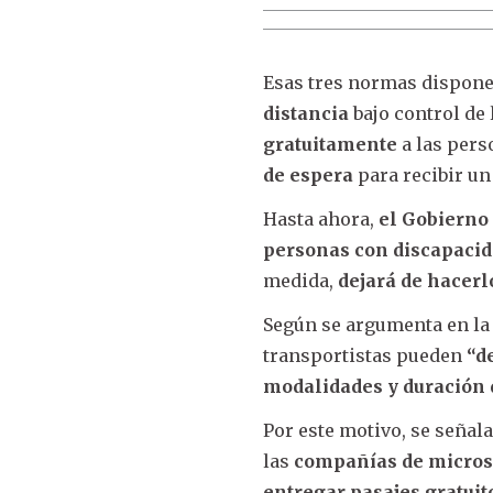
Esas tres normas dispone
distancia
bajo control de 
gratuitamente
a las per
de espera
para recibir un
Hasta ahora,
el Gobierno 
personas con discapacid
medida,
dejará de hacerl
Según se argumenta en la 
transportistas pueden
“d
modalidades y duración d
Por este motivo, se señal
las
compañías de micros 
entregar pasajes gratuit