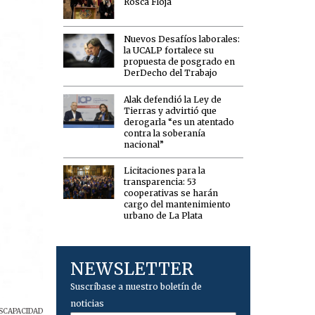
Rosca Floja
Nuevos Desafíos laborales:
la UCALP fortalece su
propuesta de posgrado en
DerDecho del Trabajo
Alak defendió la Ley de
Tierras y advirtió que
derogarla “es un atentado
contra la soberanía
nacional”
Licitaciones para la
transparencia: 53
cooperativas se harán
cargo del mantenimiento
urbano de La Plata
NEWSLETTER
Suscríbase a nuestro boletín de
noticias
ISCAPACIDAD