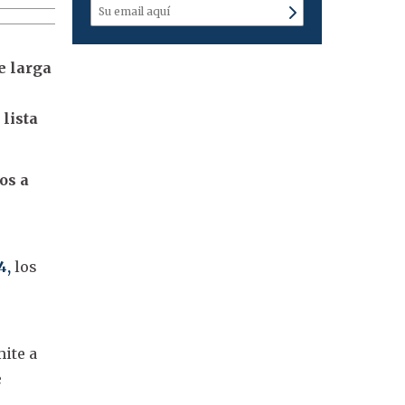
e larga
lista
os a
4,
los
ite a
e