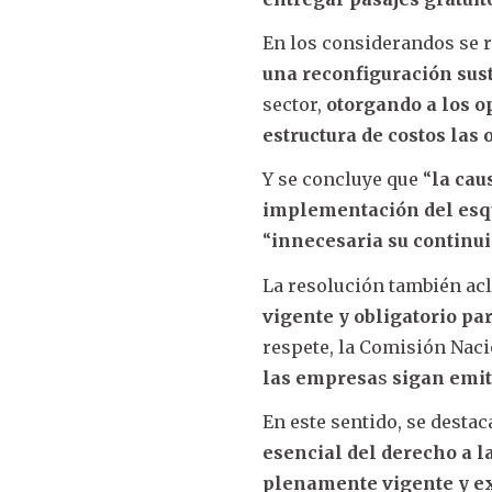
En los considerandos se 
una reconfiguración sus
sector,
otorgando a los o
estructura de costos las 
Y se concluye que “
la cau
implementación del esq
“
innecesaria su continu
La resolución también acl
vigente y obligatorio par
respete, la Comisión Nac
las empresa
s
sigan emit
En este sentido, se desta
esencial del derecho a l
plenamente vigente y exi