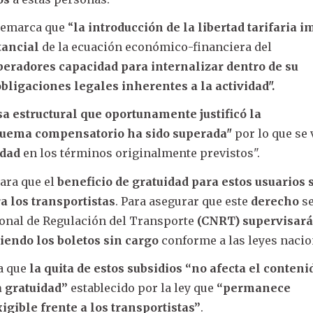
remarca que “
la introducción de la libertad tarifaria i
tancial
de la ecuación económico-financiera del
peradores capacidad para internalizar dentro de su
obligaciones legales inherentes a la actividad".
sa estructural que oportunamente justificó la
uema compensatorio ha sido superada"
por lo que se 
idad
en los términos originalmente previstos".
ara que el
beneficio de gratuidad para estos usuarios 
a los transportistas
. Para asegurar que este
derecho
s
ional de Regulación del Transporte
(CNRT) supervisará
iendo los boletos sin cargo
conforme a las leyes nacio
ca que
la quita de estos subsidios
“no afecta el conteni
a gratuidad”
establecido por la ley que
“permanece
gible frente a los transportistas”
.