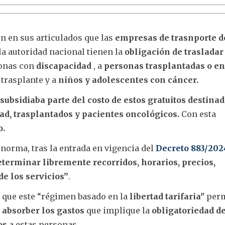
n en sus articulados que las
empresas de trasnporte d
la autoridad nacional tienen la
obligación de trasladar
sonas con
discapacidad
, a
personas trasplantadas o en 
 trasplante y a
niños y adolescentes con cáncer.
subsidiaba parte del costo de estos gratuitos destinad
ad, trasplantados y pacientes oncológicos.
Con esta
o.
norma, tras la entrada en vigencia del
Decreto 883/202
eterminar libremente recorridos, horarios, precios,
e los servicios”
.
a que este “régimen basado en la
libertad tarifaria"
perm
absorber los gastos
que implique la
obligatoriedad d
os
a estas personas.