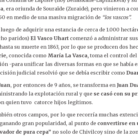
na
, era oriunda de Souraïde (Zuraide), pero vinieron a co
850 en medio de una masiva migración de
“los vascos”.
 luego de adquirir una estancia de cerca de 1.000 hectár
ocho paridos)
El Vasco Uhart
comenzó a administrar su
asta su muerte en 1863, por lo que se producen dos he
ie,
conocida como
María La Vasca,
toma el control de
sión -para unificar las diversas formas en que se había e
ecisión judicial resolvió que se debía escribir como
Dua
Juan
, por entonces de 9 años, se transforma en
Juan Du
inistrando la explotación rural y que
se casó con su p
con quien tuvo catorce hijos legítimos.
mbién otros campos, por lo que recorría muchas extenc
 ganando gran popularidad, al punto de
convertirse en
rvador de pura cepa”
no solo de Chivilcoy sino de la zon