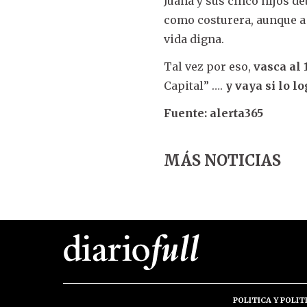
Juana y sus cinco hijos d
como costurera, aunque a 
vida digna.
Tal vez por eso,
vasca al
Capital” ….
y vaya si lo l
Fuente: alerta365
MÁS NOTICIAS
POLITICA Y POLIT