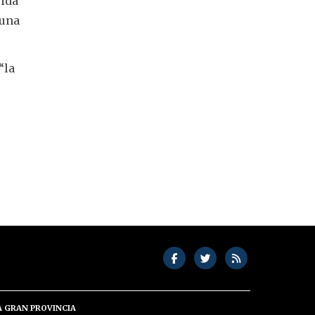
vida
 una
“la
A GRAN PROVINCIA