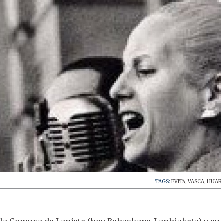
TAGS:
EVITA
,
VASCA
,
HUAR
 la Comuna de Lapiste (hoy Behaskane-Laphizketa) y su