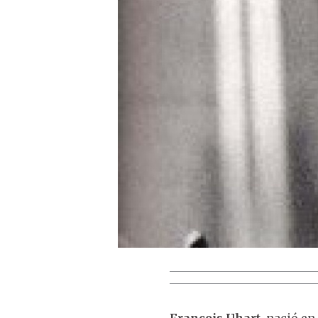
François Uhart,
nació en