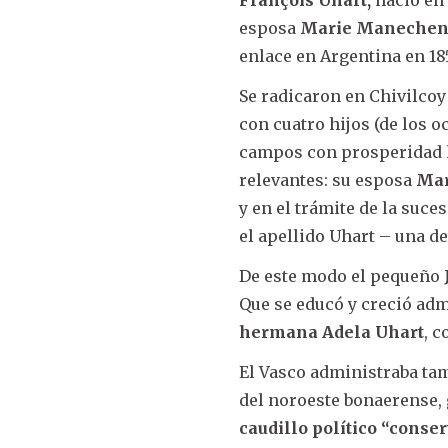
esposa
Marie Maneche
enlace en Argentina en 1
Se radicaron en Chivilcoy
con cuatro hijos (de los 
campos con prosperidad h
relevantes: su esposa
Mar
y en el trámite de la suce
el apellido Uhart – una d
De este modo el pequeño
Que se educó y creció adm
hermana Adela Uhart
, 
El Vasco administraba ta
del noroeste bonaerense,
caudillo político “conse