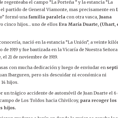
 regenteaba el campo “La Porteña ” y la estancia “La
 el partido de General Viamonte, mas precisamente en
co” formó una
familia paralela
con otra vasca,
Juana
o cinco hijos… uno de ellos
Eva María Duarte, (Uhart, 
onocería, nació en la estancia “La Unión”, a veinte kil
o de 1919 y fue bautizada en la Vicaría de Nuestra Señora
 el 21 de noviembre de 1919.
asas con mucha dedicación y luego de enviudar en
sept
 Juan Ibarguren, pero sis descuidar ni económica ni
 14 hijos.
r un trágico accidente de automóvil de Juan Duarte el 6
 campo de Los Toldos hacia Chivilcoy,
para recoger los
s hijos.