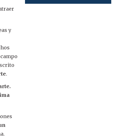
ntraer
eas y
s
chos
l campo
scrito
rte
.
arte.
rima
iones
 un
a.