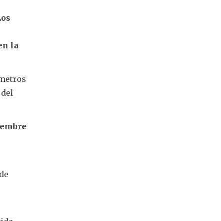
Los
en la
ómetros
 del
iembre
 de