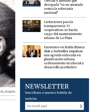
Tierras y advirtió que
derogarla “es un atentado
contra la soberanía
nacional”
Licitaciones para la
transparencia: 53
cooperativas se harán
cargo del mantenimiento
urbano de La Plata
Encuentro en Bahía Blanca:
Alak y Susbielles impulsan
una agenda enfocada en
planificación urbana,
ordenamiento territorial y
desarrollo productivo
NEWSLETTER
TE
,
DUARTE
Suscríbase a nuestro boletín de
noticias