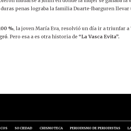
ebieron mudarse a Junín en donde la mujer se ganaba la 
duras penas lograba la familia Duarte-Ibarguren llevar
 100 %
, la joven María Eva, resolvió un día ir a triunfar a 
ogró
. Pero esa a es otra historia de
“La Vasca Evita”.
ICOS
SOCIEDAD
CHISMOTECA
PERIODISMO DE PERIODISTAS
L