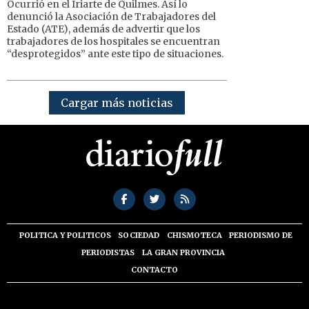
Ocurrió en el Iriarte de Quilmes. Así lo
denunció la Asociación de Trabajadores del
Estado (ATE), además de advertir que los
trabajadores de los hospitales se encuentran
“desprotegidos” ante este tipo de situaciones.
Cargar más noticias
POLITICA Y POLITICOS
SOCIEDAD
CHISMOTECA
PERIODISMO DE
PERIODISTAS
LA GRAN PROVINCIA
CONTACTO