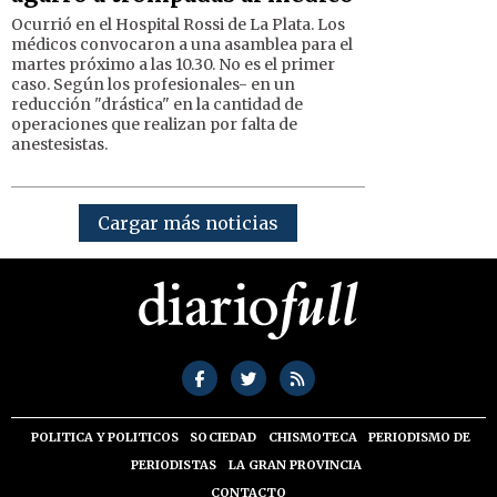
Ocurrió en el Hospital Rossi de La Plata. Los
médicos convocaron a una asamblea para el
martes próximo a las 10.30. No es el primer
caso. Según los profesionales- en un
reducción "drástica" en la cantidad de
operaciones que realizan por falta de
anestesistas.
Cargar más noticias
POLITICA Y POLITICOS
SOCIEDAD
CHISMOTECA
PERIODISMO DE
PERIODISTAS
LA GRAN PROVINCIA
CONTACTO