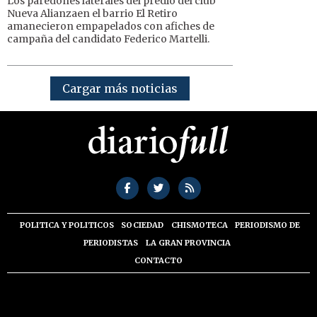
Los paredones laterales del predio del club
Nueva Alianzaen el barrio El Retiro
amanecieron empapelados con afiches de
campaña del candidato Federico Martelli.
Cargar más noticias
POLITICA Y POLITICOS
SOCIEDAD
CHISMOTECA
PERIODISMO DE
PERIODISTAS
LA GRAN PROVINCIA
CONTACTO