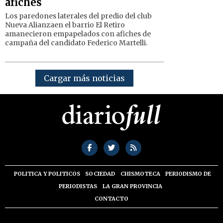
afiches
Los paredones laterales del predio del club
Nueva Alianzaen el barrio El Retiro
amanecieron empapelados con afiches de
campaña del candidato Federico Martelli.
Cargar más noticias
POLITICA Y POLITICOS
SOCIEDAD
CHISMOTECA
PERIODISMO DE
PERIODISTAS
LA GRAN PROVINCIA
CONTACTO