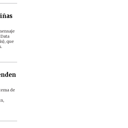
niñas
 mensaje
 Data
s), que
s.
ienden
stema de
an,