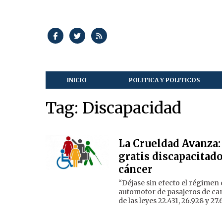
INICIO
POLITICA Y POLITICOS
Tag: Discapacidad
La Crueldad Avanza:
gratis discapacitad
cáncer
“Déjase sin efecto el régime
automotor de pasajeros de car
de las leyes 22.431, 26.928 y 27.