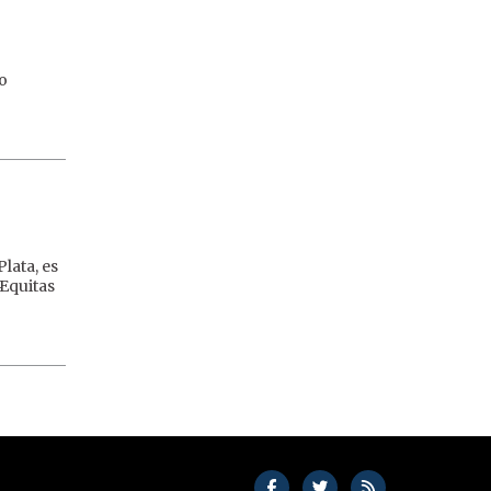
no
lata, es
 Æquitas