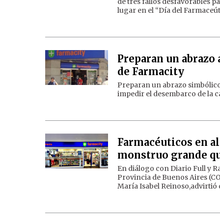
de tres fallos desfavorables p
lugar en el “Día del Farmaceú
Preparan un abrazo 
de Farmacity
Preparan un abrazo simbólico a
impedir el desembarco de la c
Farmacéuticos en ale
monstruo grande qu
En diálogo con Diario Full y R
Provincia de Buenos Aires (C
María Isabel Reinoso,advirtió q