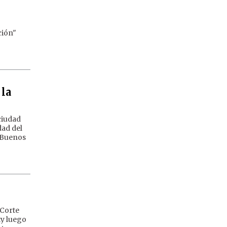
ción"
 la
ciudad
dad del
e Buenos
 Corte
ty luego