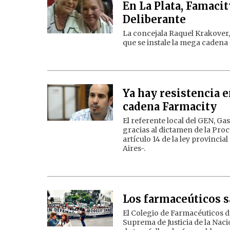
En La Plata, Famacit
Deliberante
La concejala Raquel Krakover, 
que se instale la mega cadena 
Ya hay resistencia e
cadena Farmacity
El referente local del GEN, G
gracias al dictamen de la Pro
artículo 14 de la ley provinci
Aires-.
Los farmaceúticos sa
El Colegio de Farmacéuticos de
Suprema de Justicia de la Nac