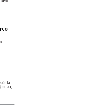
d tuvo
arco
an
s de la
(COFA),