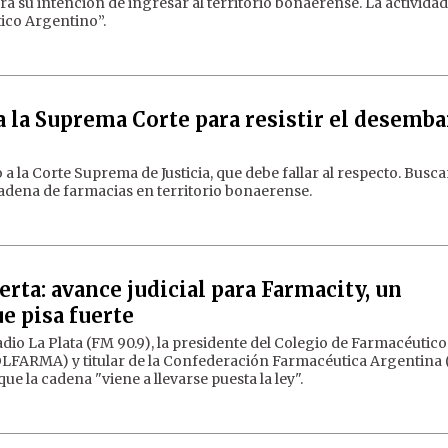
ara su intención de ingresar al territorio bonaerense. La activida
tico Argentino”.
a la Suprema Corte para resistir el desemb
 la Corte Suprema de Justicia, que debe fallar al respecto. Busc
adena de farmacias en territorio bonaerense.
rta: avance judicial para Farmacity, un
e pisa fuerte
adio La Plata (FM 90.9), la presidente del Colegio de Farmacéutico
OLFARMA) y titular de la Confederación Farmacéutica Argentina 
ue la cadena "viene a llevarse puesta la ley".