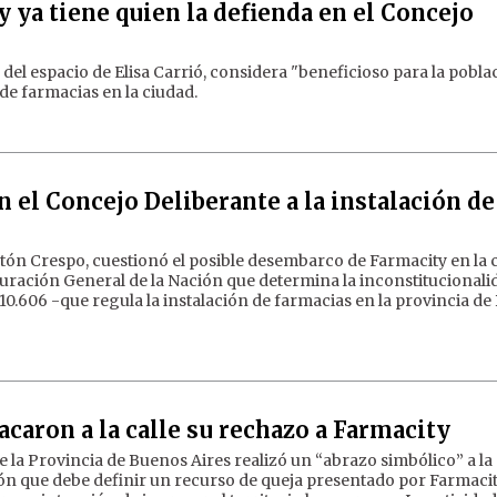
y ya tiene quien la defienda en el Concejo
del espacio de Elisa Carrió, considera "beneficioso para la pobla
de farmacias en la ciudad.
n el Concejo Deliberante a la instalación de
astón Crespo, cuestionó el posible desembarco de Farmacity en la 
curación General de la Nación que determina la inconstitucionali
al 10.606 -que regula la instalación de farmacias en la provincia d
caron a la calle su rechazo a Farmacity
 la Provincia de Buenos Aires realizó un “abrazo simbólico” a la
ión que debe definir un recurso de queja presentado por Farmaci