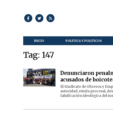
INICIO
POLITICA Y POLITICOS
Tag: 147
Denunciaron penalm
acusados de boicote
El Sindicato de Obreros y Emp
autoridad, estafa procesal, d
falsificación ideológica del