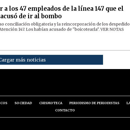
a los 47 empleados de la línea 147 que el
acusó de ir al bombo
so conciliación obligatoria y la reincorporación de los despedido
 Atención 147. Los habían acusado de "boicotearla". VER NOTAS
Cargar más noticias
ICOS
SOCIEDAD
CHISMOTECA
PERIODISMO DE PERIODISTAS
L
CONTACTO