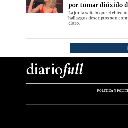
por tomar dióxido d
La junta señaló que el chico m
hallazgos descriptos son compa
cloro.
POLITICA Y POLIT