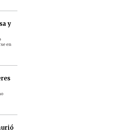
sa y
o
rse en
eres
no
murió