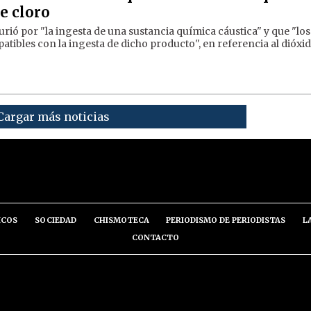
e cloro
urió por "la ingesta de una sustancia química cáustica" y que "los
tibles con la ingesta de dicho producto", en referencia al dióxi
Cargar más noticias
ICOS
SOCIEDAD
CHISMOTECA
PERIODISMO DE PERIODISTAS
L
CONTACTO