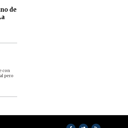
ano de
La
e con
ial pero