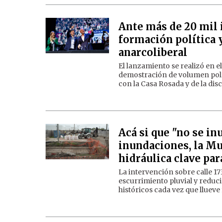
Ante más de 20 mil i
formación política y
anarcoliberal
El lanzamiento se realizó en 
demostración de volumen polít
con la Casa Rosada y de la di
Acá si que "no se in
inundaciones, la Mun
hidráulica clave p
La intervención sobre calle 1
escurrimiento pluvial y redu
históricos cada vez que llueve 