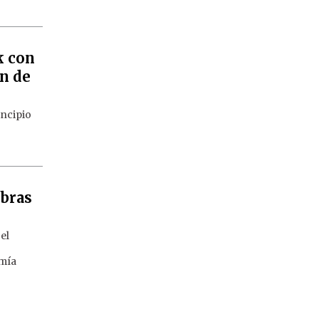
k con
on de
incipio
obras
el
omía