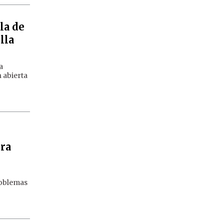
la de
lla
a
 abierta
bra
roblemas