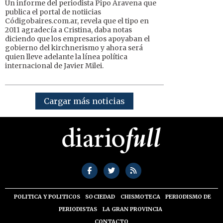
Un informe del periodista Pipo Aravena que
publica el portal de notiicias
Códigobaires.com.ar, revela que el tipo en
2011 agradecía a Cristina, daba notas
diciendo que los empresarios apoyaban el
gobierno del kirchnerismo y ahora será
quien lleve adelante la línea política
internacional de Javier Milei.
Cargar más noticias
POLITICA Y POLITICOS
SOCIEDAD
CHISMOTECA
PERIODISMO DE
PERIODISTAS
LA GRAN PROVINCIA
CONTACTO