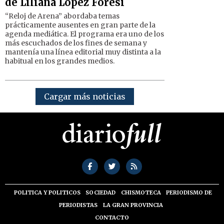
de Liliana López Foresi
“Reloj de Arena” abordaba temas
prácticamente ausentes en gran parte de la
agenda mediática. El programa era uno de los
más escuchados de los fines de semana y
mantenía una línea editorial muy distinta a la
habitual en los grandes medios.
Cargar más noticias
POLITICA Y POLITICOS
SOCIEDAD
CHISMOTECA
PERIODISMO DE
PERIODISTAS
LA GRAN PROVINCIA
CONTACTO