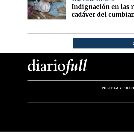
Indignación en las 
cadáver del cumbia
POLITICA Y POLIT