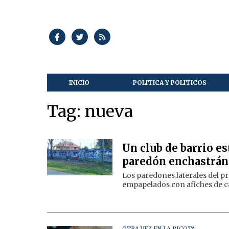
INICIO
POLITICA Y POLITICOS
Tag: nueva
Un club de barrio es
paredón enchastránd
Los paredones laterales del p
empapelados con afiches de c
OTRA VEZ EN LA PICOTA