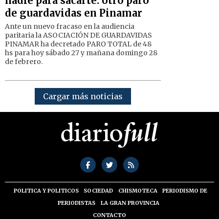
nadie para sacarte: otro paro
de guardavidas en Pinamar
Ante un nuevo fracaso en la audiencia
paritaria la ASOCIACIÓN DE GUARDAVIDAS
PINAMAR ha decretado PARO TOTAL de 48
hs para hoy sábado 27 y mañana domingo 28
de febrero.
Cargar más noticias
POLITICA Y POLITICOS
SOCIEDAD
CHISMOTECA
PERIODISMO DE
PERIODISTAS
LA GRAN PROVINCIA
CONTACTO