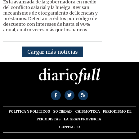
Es la avanzada de la gobernadora en medio
del conflicto salarial y la huelga. Revisan
mecanismos de otorgamiento de licencias y
préstamos. Detectan créditos por código de
descuento con intereses de hasta el 90%
anual, cuatro veces más que los bancos.
Cargar más noticias
POLITICA Y POLITICOS
SOCIEDAD
CHISMOTECA
PERIODISMO DE
PERIODISTAS
LA GRAN PROVINCIA
CONTACTO