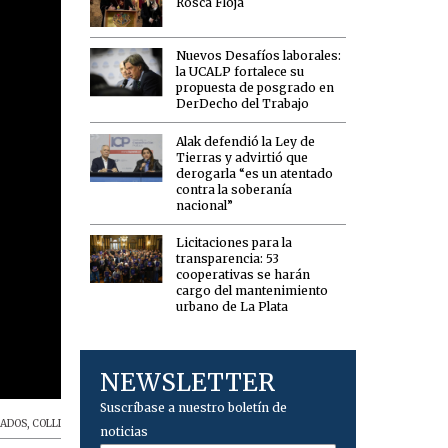
Rosca Floja
Nuevos Desafíos laborales:
la UCALP fortalece su
propuesta de posgrado en
DerDecho del Trabajo
Alak defendió la Ley de
Tierras y advirtió que
derogarla “es un atentado
contra la soberanía
nacional”
Licitaciones para la
transparencia: 53
cooperativas se harán
cargo del mantenimiento
urbano de La Plata
NEWSLETTER
Suscríbase a nuestro boletín de
ADOS
,
COLLI
noticias