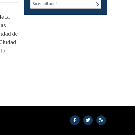
de la
cas
sidad de
 Ciudad
ito