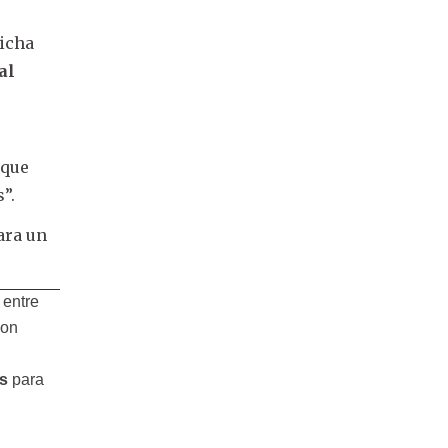
dicha
al
 que
”.
para un
.
 entre
son
es
para