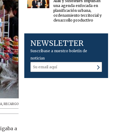
Alak y Susbielles impulsan
una agenda enfocada en
planificación urbana,
ordenamiento territorial y
desarrollo productivo
NEWSLETTER
Suscríbase a nuestro boletín de
noticias
IA
,
RECARGO
igaba a