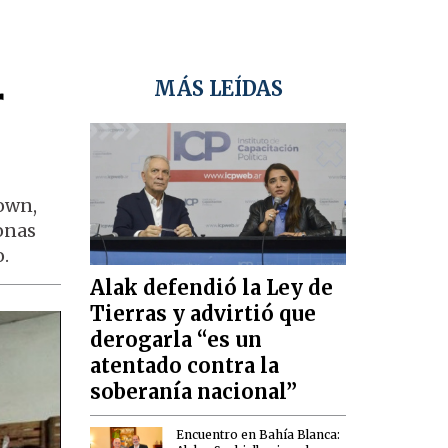
r
MÁS LEÍDAS
rown,
sonas
.
Alak defendió la Ley de
Tierras y advirtió que
derogarla “es un
atentado contra la
soberanía nacional”
Encuentro en Bahía Blanca: