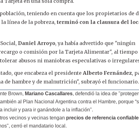
 la Tarjeta en una sola compra.
 población, teniendo en cuenta que los propietarios de 
la línea de la pobreza,
terminó con la clausura del loc
 Social,
Daniel Arroyo
, ya había advertido que "ningún
ecargo o comisión por la Tarjeta Alimentar", al tiempo
“tolerar abusos ni maniobras especulativas o irregulares
Estado, que encabeza el presidente
Alberto Fernández
, 
a de hambre y de malnutrición", subrayó el funcionario
rante Brown,
Mariano Cascallares
, defendió la idea de "proteger
también al Plan Nacional Argentina contra el Hambre, porque “
incluir y para ir ganándole a la inflación".
tros vecinos y vecinas tengan
precios de referencia confiabl
nos", cerró el mandatario local.