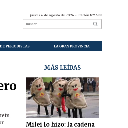
jueves 6 de agosto de 2026
- Edición Nº4698
DE PERIODISTAS
LA GRAN PROVINCIA
MÁS LEÍDAS
ero
kets,
or
Milei lo hizo: la cadena