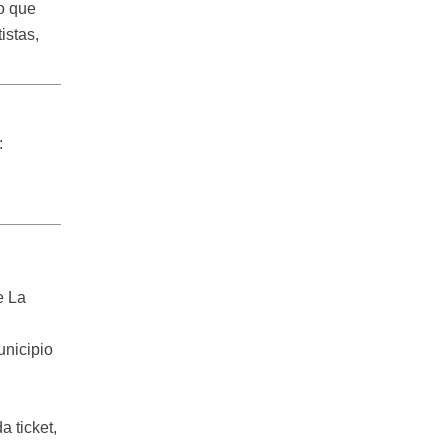
o que
istas,
:
e La
unicipio
a ticket,