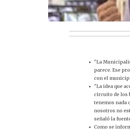
"La Municipalid
parece. Ese pr
con el municipi
"La idea que ac
circuito de los
tenemos nada q
nosotros no est
señaló la fuent
Como se infor