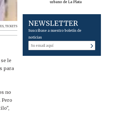
urbano de La Plata
NEWSLETTER
ES
,
TICKETS
Suscríbase a nuestro boletín de
noticias
se le
s para
os no
. Pero
ilo",