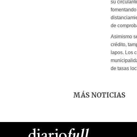
su circulant
fomentando 
distanciamie
de comproba
Asimismo se 
crédito, tam
lapos. Los c
municipalid
de tasas loc
MÁS NOTICIAS