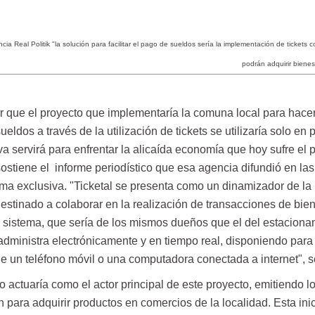
ia Real Politik "la solución para facilitar el pago de sueldos sería la implementación de tickets 
podrán adquirir bienes
r que el proyecto que implementaría la comuna local para hacer
ueldos a través de la utilización de tickets se utilizaría solo en p
iva servirá para enfrentar la alicaída economía que hoy sufre el 
ostiene el informe periodístico que esa agencia difundió en las
rma exclusiva. "Ticketal se presenta como un dinamizador de la
estinado a colaborar en la realización de transacciones de bie
El sistema, que sería de los mismos dueños que el del estaciona
administra electrónicamente y en tiempo real, disponiendo para
e un teléfono móvil o una computadora conectada a internet", s
o actuaría como el actor principal de este proyecto, emitiendo lo
n para adquirir productos en comercios de la localidad. Esta inic