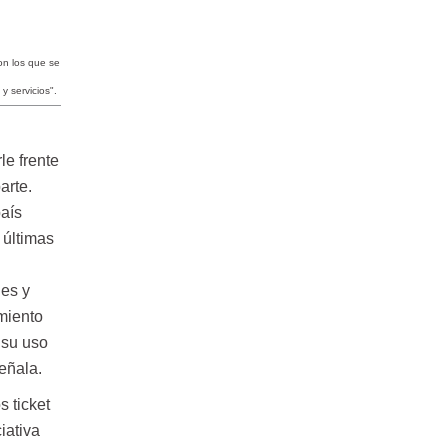
con los que se
 y servicios".
le frente
arte.
país
 últimas
nes y
miento
 su uso
eñala.
s ticket
iativa