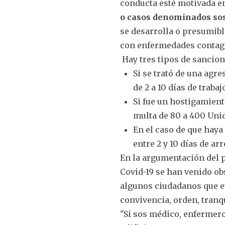
conducta esté motivada e
o casos denominados so
se desarrolla o presumib
con enfermedades contag
Hay tres tipos de sancion
Si se trató de una agre
de 2 a 10 días de traba
Si fue un hostigamiento
multa de 80 a 400 Unida
En el caso de que haya 
entre 2 y 10 días de ar
En la argumentación del p
Covid-19 se han venido o
algunos ciudadanos que 
convivencia, orden, tranqu
"Si sos médico, enfermero,