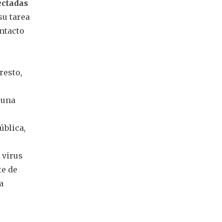
ectadas
su tarea
ntacto
resto,
 una
ública,
 virus
te de
a