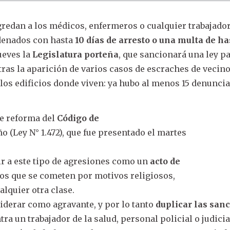
redan a los médicos, enfermeros o cualquier trabajado
denados con hasta
10 días de arresto o una multa de ha
jueves la
Legislatura porteña
, que sancionará una ley p
tras la aparición de varios casos de escraches de vecino
os edificios donde viven: ya hubo al menos 15 denuncia
de reforma del
Código de
o (Ley N° 1.472), que fue presentado el martes
.
ir a este tipo de agresiones como un
acto de
los que se cometen por motivos religiosos,
alquier otra clase.
iderar como agravante, y por lo tanto
duplicar las san
ra un trabajador de la salud, personal policial o judicial