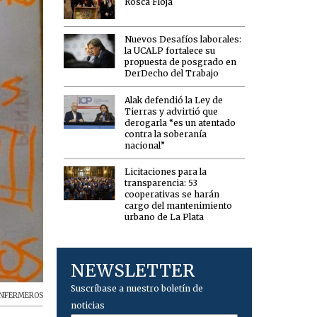
Rosca Floja
Nuevos Desafíos laborales:
la UCALP fortalece su
propuesta de posgrado en
DerDecho del Trabajo
Alak defendió la Ley de
Tierras y advirtió que
derogarla “es un atentado
contra la soberanía
nacional”
Licitaciones para la
transparencia: 53
cooperativas se harán
cargo del mantenimiento
urbano de La Plata
NEWSLETTER
Suscríbase a nuestro boletín de
NFERMEROS
noticias