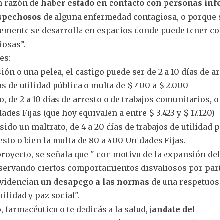
n razón de
haber estado en contacto con personas inf
spechosos
de alguna enfermedad contagiosa, o porque 
lemente se desarrolla en espacios donde puede tener co
iosas”.
es:
sión o una pelea, el castigo puede ser de 2 a 10 días de ar
jos de utilidad pública o multa de $ 400 a $ 2.000
, de 2 a 10 días de arresto o de trabajos comunitarios, o
des Fijas (que hoy equivalen a entre $ 3.423 y $ 17.120)
sido un maltrato, de 4 a 20 días de trabajos de utilidad p
resto o bien la multa de 80 a 400 Unidades Fijas.
royecto, se señala que " con motivo de la expansión del
bservando ciertos comportamientos disvaliosos por par
evidencian
un desapego a las normas
de una respetuos
ilidad y paz social".
 farmacéutico o te dedicás a la salud, ¡
andate del