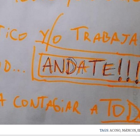
TAGS:
ACOSO
,
MéDICOS
,
E