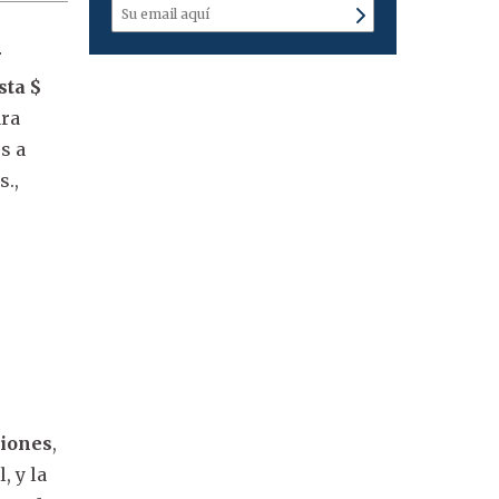
r
sta $
ara
s a
s.,
ciones
,
, y la