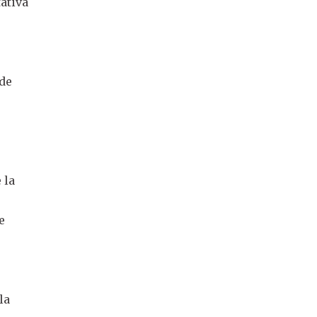
tativa
 de
 la
e
la