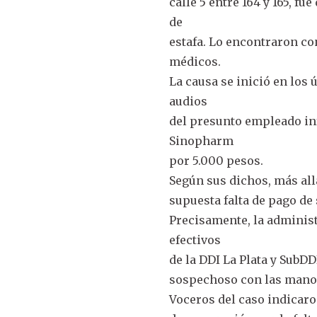
calle 5 entre 164 y 165, f
de
estafa. Lo encontraron c
médicos.
La causa se inició en los
audios
del presunto empleado inf
Sinopharm
por 5.000 pesos.
Según sus dichos, más allá
supuesta falta de pago d
Precisamente, la administ
efectivos
de la DDI La Plata y SubD
sospechoso con las manos
Voceros del caso indicaron