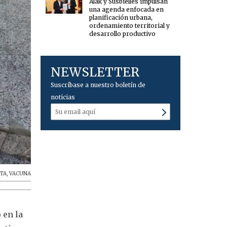
Alak y Susbielles impulsan
una agenda enfocada en
planificación urbana,
ordenamiento territorial y
desarrollo productivo
NEWSLETTER
Suscríbase a nuestro boletín de
noticias
TA
,
VACUNA
 en la