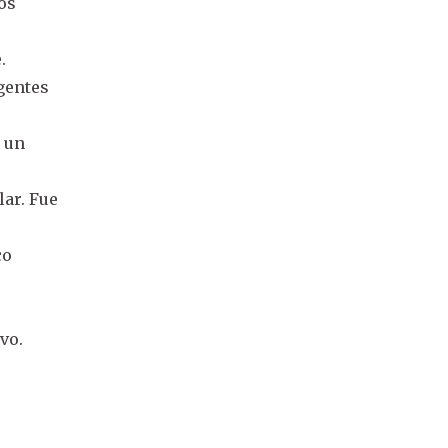
nos
.
gentes
e un
ar. Fue
co
vo.