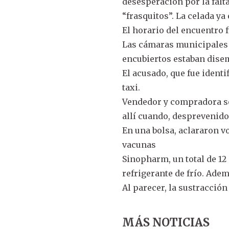
desesperación por la falt
“frasquitos”. La celada ya
El horario del encuentro f
Las cámaras municipales 
encubiertos estaban dise
El acusado, que fue identif
taxi.
Vendedor y compradora se
allí cuando, desprevenido
En una bolsa, aclararon v
vacunas
Sinopharm, un total de 12
refrigerante de frío. Adem
Al parecer, la sustracción
MÁS NOTICIAS