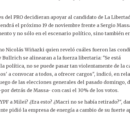
es del PRO decidieran apoyar al candidato de La Liberta
 tendrá el próximo 19 de noviembre frente a Sergio Massa
nto y no sólo en el escenario político, sino también en
mo Nicolás Wiñazki quien reveló cuáles fueron las cond
Bullrich se alinearan a la fuerza libertaria: "Se está
a política, no se puede pasar tan violentamente de la c
dos' a convocar a todos, a ofrecer cargos", indicó, en rel
i luego de las elecciones generales del pasado domingo, 
-por detrás de Massa- con casi el 30% de los votos.
 YPF a Milei? ¿Era esto? ¿Macri no se había retirado?", d
nte pidió la empresa de energía a cambio de su fuerte 