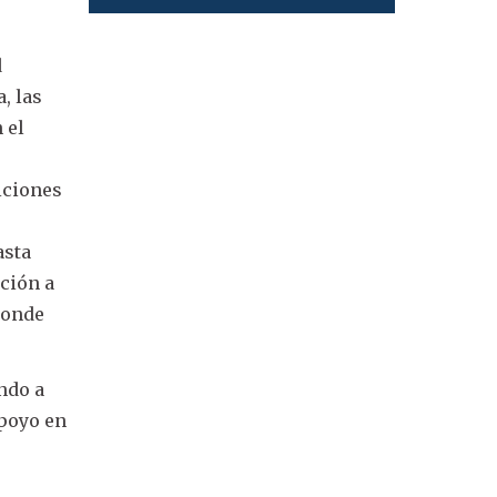
d
, las
 el
iciones
asta
ación a
donde
ando a
apoyo en