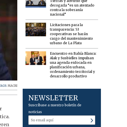
Tierras y advirtió que
derogarla “es un atentado
contra la soberanía
nacional”
Licitaciones para la
transparencia: 53
cooperativas se harán
cargo del mantenimiento
urbano de La Plata
Encuentro en Bahía Blanca:
Alak y Susbielles impulsan
una agenda enfocada en
planificación urbana,
ordenamiento territorial y
desarrollo productivo
TAGS:
MACRI
NEWSLETTER
Suscríbase a nuestro boletín de
r
noticias
tica.
eren