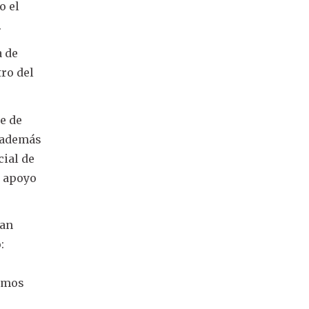
o el
.
a de
tro del
te de
, además
cial de
o apoyo
han
:
demos