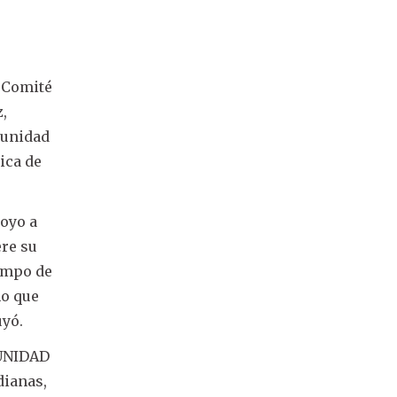
l Comité
z,
tunidad
ica de
poyo a
ere su
iempo de
mo que
uyó.
 UNIDAD
dianas,