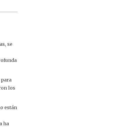
as, se
profunda
 para
ron los
no están
a ha