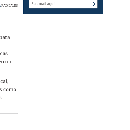
:
RADICALES
 para
icas
en un
cal,
es como
s