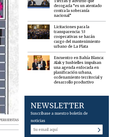
Tierras y advirtió que
derogarla “es un atentado
contra la soberanía
nacional”
Licitaciones para la
transparencia: 53
cooperativas se harán
cargo del mantenimiento
urbano de La Plata
Encuentro en Bahía Blanca:
Alak y Susbielles impulsan
una agenda enfocada en
planificación urbana,
ordenamiento territorial y
desarrollo productivo
NEWSLETTER
Suscríbase a nuestro boletín de
PERIODISTAS
noticias