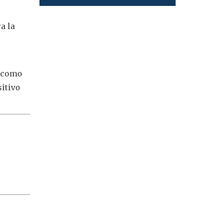
a la
l como
sitivo