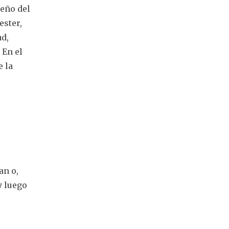
ueño del
ester,
ad,
 En el
e la
an o,
y luego