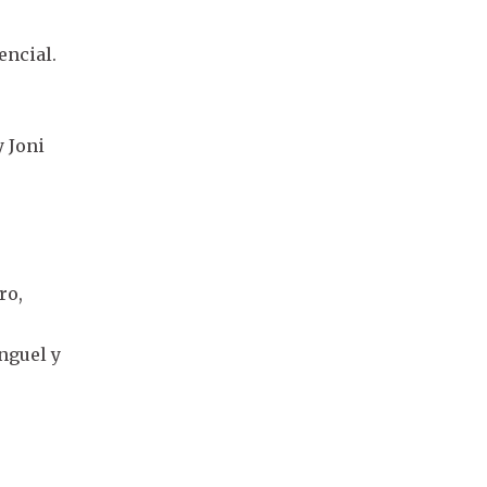
encial.
o
y Joni
ro,
nguel y