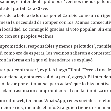
 salame, el intendente pidió por “vecinos menos pelotu
le del portal Data Clave.
avés de la boleta de Juntos por el Cambio como un dirige
 mesa la necesidad de romper con los 32 años consecuti
a localidad. Lo consiguió gracias al voto popular. Sin e
nto con sus propios vecinos.
prometidos, responsables y menos pelotudos”, manife
Y, como era de esperar, los vecinos salieron a contestar
on la forma en la que el intendente se explayó.
tar por confrontar”, explicó luego Filoni. “Pero si una f
conciencia, entonces valió la pena”, agregó. El intenden
jó llevar por el impulso, pero aclaró que lo hizo motiv
iudadanía asuma un compromiso real con la limpieza urb
un sitio web, tenemos WhatsApp, redes sociales, teléfo
uncionarios, incluido el mío. Si alguien tiene una muda