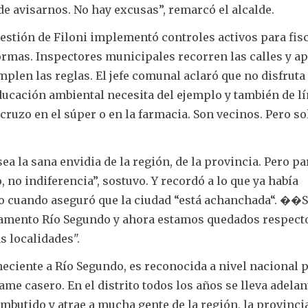
e avisarnos. No hay excusas”, remarcó el alcalde.
gestión de Filoni implementó controles activos para fis
rmas. Inspectores municipales recorren las calles y ap
plen las reglas. El jefe comunal aclaró que no disfruta
ducación ambiental necesita del ejemplo y también de lí
cruzo en el súper o en la farmacia. Son vecinos. Pero s
a la sana envidia de la región, de la provincia. Pero pa
o indiferencia”, sostuvo. Y recordó a lo que ya había
o cuando aseguró que la ciudad “está achanchada“. ��
tamento Río Segundo y ahora estamos quedados respect
s localidades".
neciente a Río Segundo, es reconocida a nivel nacional 
lame casero. En el distrito todos los años se lleva adela
embutido y atrae a mucha gente de la región, la provincia