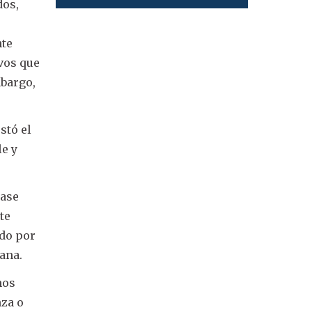
dos,
nte
vos que
mbargo,
stó el
le y
rase
te
ado por
ana.
nos
nza o