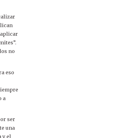
calizar
lican
 aplicar
mites”.
olos no
ra eso
Siempre
o a
por ser
nte una
 y el