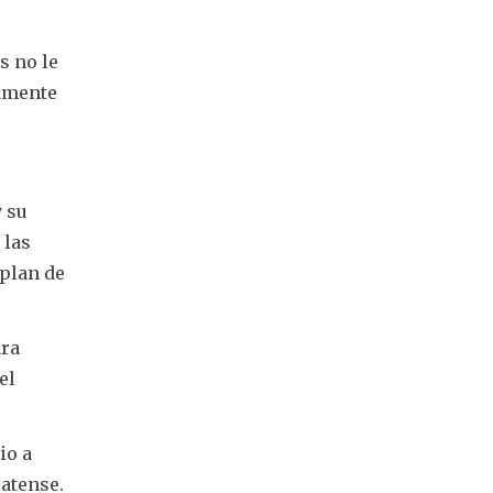
s no le
camente
y su
 las
 plan de
ara
el
io a
latense.