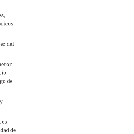
es,
óricos
er del
fueron
cio
ego de
oy
 es
udad de