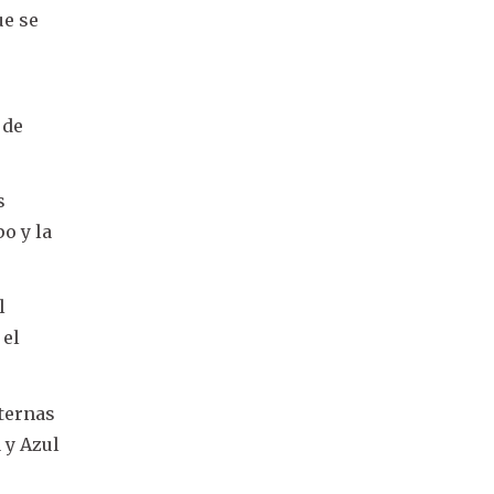
ue se
 de
s
o y la
l
 el
nternas
 y Azul