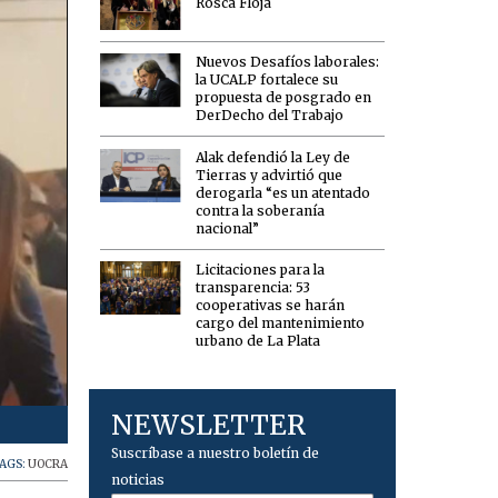
Rosca Floja
Nuevos Desafíos laborales:
la UCALP fortalece su
propuesta de posgrado en
DerDecho del Trabajo
Alak defendió la Ley de
Tierras y advirtió que
derogarla “es un atentado
contra la soberanía
nacional”
Licitaciones para la
transparencia: 53
cooperativas se harán
cargo del mantenimiento
urbano de La Plata
NEWSLETTER
Oscar Rizzo, interventor de la UOCRA La Plata.
Suscríbase a nuestro boletín de
AGS:
UOCRA
noticias