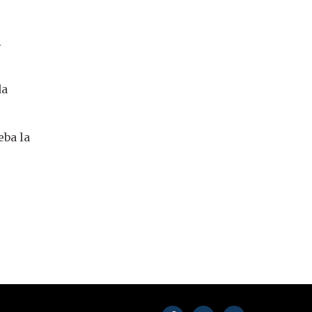
.
da
eba la