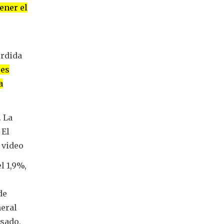
ener el
érdida
res
a
. La
 El
y video
l 1,9%,
de
eral
asado,