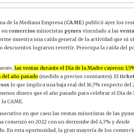
na de la Mediana Empresa (
CAME
) publicó ayer los re
o en
comercios
minoristas
pymes
vinculado a las
vent
nforme muestra una caída general de la actividad que ni s
 descuentos lograron revertir. Preocupa la caída del p
mente,
las ventas durante el Día de la Madre cayeron 3,5
a del año pasado
(medido a precios constantes). El
ticke
esos
lo que implica una baja real del 16,7% respecto del 
menos dinero que el año pasado para celebrar el Día de 
 la CAME.
onsecutivo en que caen las ventas minoristas de las pym
acha comenzó en 2022 con un derrumbe del 4,7% y desde
do. En esta oportunidad, la gran mayoría de los comerci