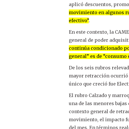
aplicó descuentos, promo
movimiento en algunos ru
efectivo”
.
En este contexto, la CAME
general de poder adquisit
continúa condicionado por
general” es de “consumo 
De los seis rubros releva
mayor retracción ocurrió 
único que creció fue Elec
El rubro Calzado y marroq
una de las menores bajas 
contexto general de retra
movimiento, el impacto f
del mes. En términos real