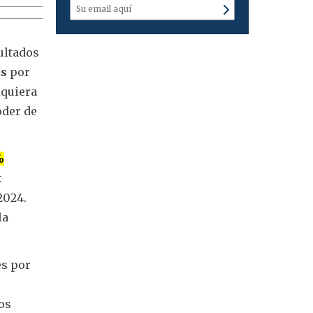
sultados
as
por
iquiera
oder de
%
t
2024.
la
es por
os