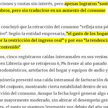
ciones y cuotas sin interés, pero
apenas lograron “sost
bros, pero sin traducirse en un aumento del consumo
 concluyó que la retracción del consumo “refleja una p
ivo”. Según la entidad empresaria,
“el gasto de los hoga
 la restricción del ingreso real” y por eso “la tendenci
contenido”
.
dos, cinco registraron caídas interanuales en sus ventas
en Librería que se retrajeron 6,3% frente al año pasado.
trodomésticos, artefactos del hogar y equipos de audio 
uinería presentó una caída interanual de facturación de
del conjunto, mostrando cierta estabilidad dentro de un
cción del consumo. Aunque la fecha logró generar algo 
ue mayormente moderado, sin alterar el desempeño gen
es, el gasto se mantuvo levemente por debajo del año p