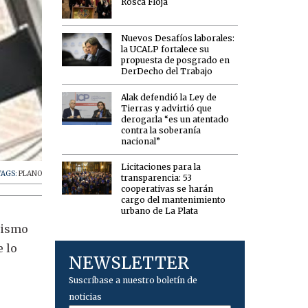
Rosca Floja
Nuevos Desafíos laborales:
la UCALP fortalece su
propuesta de posgrado en
DerDecho del Trabajo
Alak defendió la Ley de
Tierras y advirtió que
derogarla “es un atentado
contra la soberanía
nacional”
Licitaciones para la
TAGS:
PLANO
transparencia: 53
cooperativas se harán
cargo del mantenimiento
urbano de La Plata
dismo
 lo
NEWSLETTER
Suscríbase a nuestro boletín de
noticias