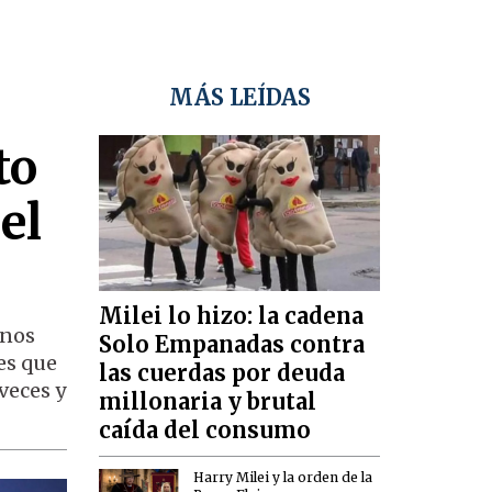
MÁS LEÍDAS
to
el
Milei lo hizo: la cadena
rnos
Solo Empanadas contra
es que
las cuerdas por deuda
veces y
millonaria y brutal
caída del consumo
Harry Milei y la orden de la