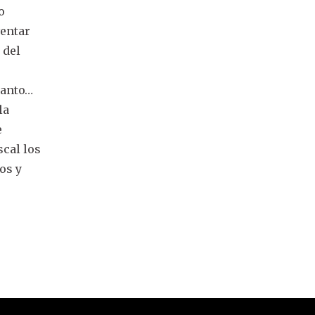
o
ventar
 del
 tanto…
la
e
scal los
os y