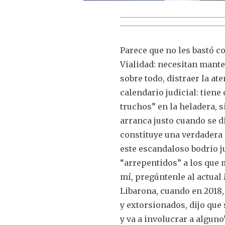
Parece que no les bastó c
Vialidad: necesitan mant
sobre todo, distraer la at
calendario judicial: tien
truchos” en la heladera, 
arranca justo cuando se di
constituye una verdadera a
este escandaloso bodrio j
“arrepentidos” a los que 
mí, pregúntenle al actual
Libarona, cuando en 2018
y extorsionados, dijo que 
y va a involucrar a algun