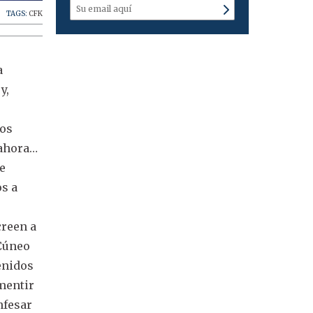
TAGS:
CFK
a
y,
nos
 ahora…
ue
os a
creen a
 Cúneo
enidos
 mentir
nfesar