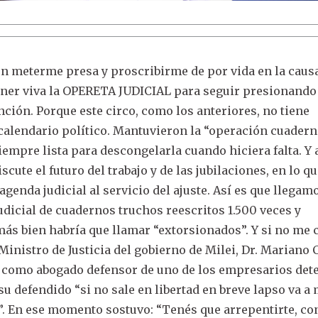
on meterme presa y proscribirme de por vida en la caus
ener viva la OPERETA JUDICIAL para seguir presionando 
ención. Porque este circo, como los anteriores, no tiene
e calendario político. Mantuvieron la “operación cuader
siempre lista para descongelarla cuando hiciera falta. Y
scute el futuro del trabajo y de las jubilaciones, en lo q
genda judicial al servicio del ajuste. Así es que llegam
udicial de cuadernos truchos reescritos 1.500 veces y
más bien habría que llamar “extorsionados”. Y si no me 
 Ministro de Justicia del gobierno de Milei, Dr. Mariano
, como abogado defensor de uno de los empresarios det
su defendido “si no sale en libertad en breve lapso va a
o”. En ese momento sostuvo: “Tenés que arrepentirte, co