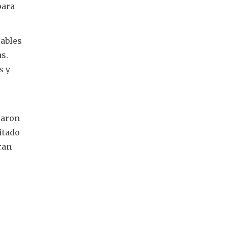
para
sables
as.
s y
laron
itado
ran