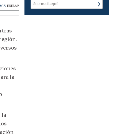
AGS:
EDELAP
 tras
región.
iversos
aciones
ara la
s
o
 la
los
tación