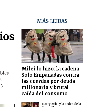
MÁS LEÍDAS
ios
Milei lo hizo: la cadena
bles
Solo Empanadas contra
.
las cuerdas por deuda
 y
millonaria y brutal
caída del consumo
Harry Milei y la orden de la