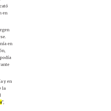
cató
n en
argen
se.
enía en
ón,
 podía
rante
a y en
 la
l
a
",