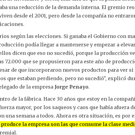
aba una reducción de la demanda interna. El gremio res
 viven desde el 2001, pero desde la compañía no entraro
licaciones.
rios según las elecciones. Si ganaba el Gobierno con m
producción podía llegar a mantenerse y empezar a elevar
llos dicen que eso no sucedió, porque la producción v
las 72.000 que se propusieron para este año de producci
pesar de que incorporaron nuevos productos para ver si
sos que estaban perdiendo, pero no sucedió", explicó du
elegado de la empresa
Jorge Penayo
.
ntro de la fábrica. Hace 30 años que estoy en la compañí
fuerza mayor, por los saqueos y caos que había afuera de
on una semana a todos. Ahora es otra situación, es por e
 produce la empresa son las que consume la clase medi
gremial.