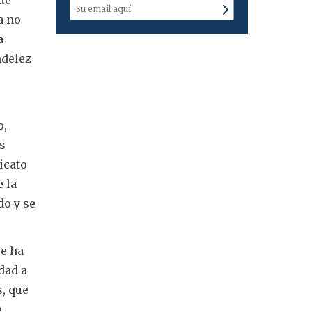
a no
a
ndelez
o,
as
icato
e la
do y se
se ha
dad a
s, que
e