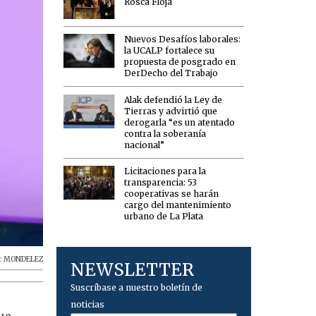
Rosca Floja
Nuevos Desafíos laborales:
la UCALP fortalece su
propuesta de posgrado en
DerDecho del Trabajo
Alak defendió la Ley de
Tierras y advirtió que
derogarla “es un atentado
contra la soberanía
nacional”
Licitaciones para la
transparencia: 53
cooperativas se harán
cargo del mantenimiento
urbano de La Plata
:
MONDELEZ
NEWSLETTER
Suscríbase a nuestro boletín de
noticias
que