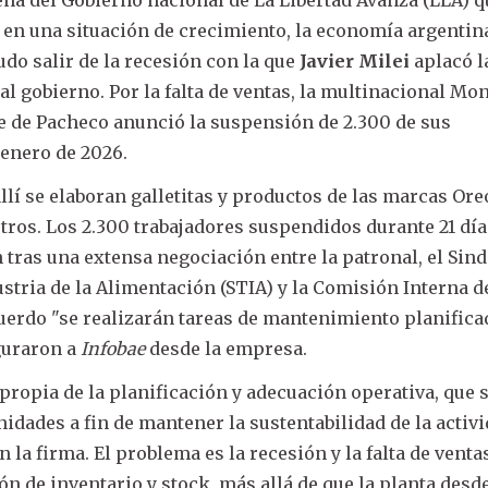
 en una situación de crecimiento, la economía argentin
udo salir de la recesión con la que
Javier Milei
aplacó l
 al gobierno. Por la falta de ventas, la multinacional Mo
e de Pacheco anunció la suspensión de 2.300 de sus
 enero de 2026.
 allí se elaboran galletitas y productos de las marcas Ore
otros. Los 2.300 trabajadores suspendidos durante 21 dí
 tras una extensa negociación entre la patronal, el Sind
stria de la Alimentación (STIA) y la Comisión Interna d
uerdo "se realizarán tareas de mantenimiento planifica
guraron a
Infobae
desde la empresa.
 propia de la planificación y adecuación operativa, que 
idades a fin de mantener la sustentabilidad de la activi
n la firma. El problema es la recesión y la falta de venta
 de inventario y stock, más allá de que la planta desd