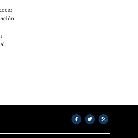
onocer
uación
n
al.