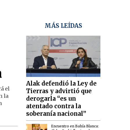
MÁS LEÍDAS
a
Alak defendió la Ley de
á el
Tierras y advirtió que
n la
derogarla “es un
n
atentado contra la
soberanía nacional”
Encuentro en Bahía Blanca: