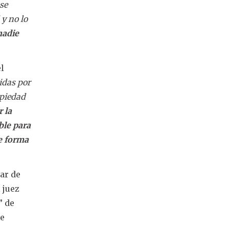
se
 y no lo
nadie
el
idas por
opiedad
r la
ble para
de forma
lar de
l juez
” de
te