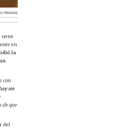
GS:
PINAMAR
el nene
dente en
ndió la
 un
n con
hay un
n
s de que
r del