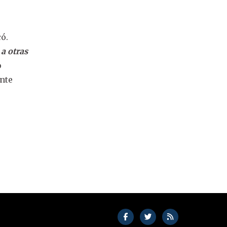
ó.
a otras
o
ante