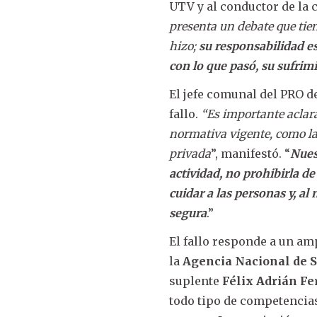
UTV y al conductor de la 
presenta un debate que tien
hizo;
su responsabilidad e
con lo que pasó, su sufrim
El jefe comunal del PRO de
fallo.
“Es importante aclar
normativa vigente, como la
privada
”, manifestó. “
Nues
actividad, no prohibirla 
cuidar a las personas y, a
segura
.”
El fallo responde a un a
la
Agencia Nacional de S
suplente
Félix Adrián Fe
todo tipo de competencias