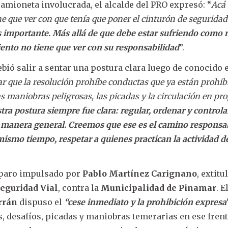
camioneta involucrada, el alcalde del PRO expresó: “
Acá 
e que ver con que tenía que poner el cinturón de seguridad
s importante. Más allá de que debe estar sufriendo como 
iento no tiene que ver con su responsabilidad
”.
bió salir a sentar una postura clara luego de conocido 
ar que la resolución prohíbe conductas que ya están prohib
s maniobras peligrosas, las picadas y la circulación en pr
tra postura siempre fue clara: regular, ordenar y controla
de manera general. Creemos que ese es el camino responsa
l mismo tiempo, respetar a quienes practican la actividad 
mparo impulsado por
Pablo Martínez Carignano
, extitu
eguridad Vial
, contra la
Municipalidad de Pinamar
. E
rrán
dispuso el
“cese inmediato y la prohibición expresa
, desafíos, picadas y maniobras temerarias en ese fren