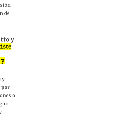
nsión
n de
a
tto y
xiste
 y
s y
 por
iones o
egún
y