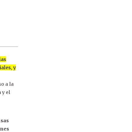
ias
ales, y
e
o a la
 y el
lsas
enes