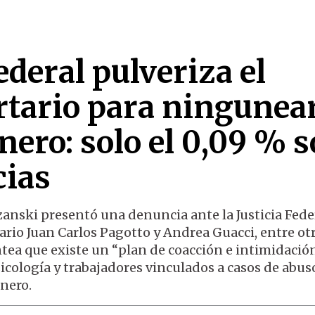
deral pulveriza el
rtario para ningunear
énero: solo el 0,09 % 
cias
ozanski presentó una denuncia ante la Justicia Fede
tario Juan Carlos Pagotto y Andrea Guacci, entre ot
tea que existe un “plan de coacción e intimidació
sicología y trabajadores vinculados a casos de abus
énero.