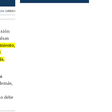
Senadora libertaria Carolina Losada.
AGS:
GéNERO
usión
alsas
amiento,
e
ís.
 a
Además,
to debe