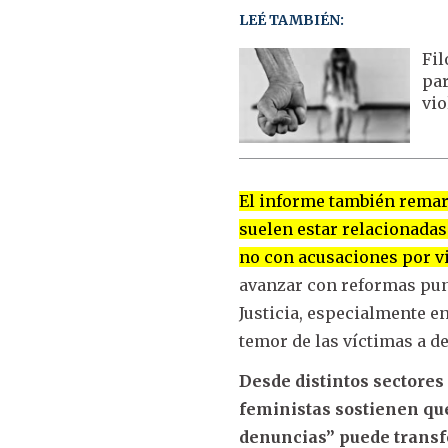
LEÉ TAMBIÉN:
Fil
par
vio
El informe también remar
suelen estar relacionadas
no con acusaciones por v
avanzar con reformas puni
Justicia, especialmente e
temor de las víctimas a d
Desde distintos sectore
feministas sostienen que
denuncias” puede trans