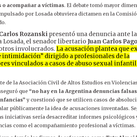
s o acompañar a víctimas
. El debate tomó mayor dime
 impulsado por Losada obtuviera dictamen en la Comisió
do.
Carlos Rozanski
presentó una denuncia ante l
a Losada, el senador libertario
Juan Carlos Pago
 otros involucrados.
La acusación plantea que e
 intimidación” dirigido a profesionales de la
res vinculados a casos de abuso sexual infantil
e de la Asociación Civil de Altos Estudios en Violencia
 aseguró que
“no hay en la Argentina denuncias falsas
infancias”
y cuestionó que se utilicen casos de absoluc
talar públicamente la idea de acusaciones inventadas. S
tas iniciativas sería desacreditar informes psicológicos 
uncias como el acompañamiento profesional a víctimas.