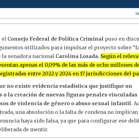
T
 el
Consejo Federal de Política Criminal
puso en disc
gumentos utilizados para impulsar el proyecto sobre “f
 la senadora nacional
Carolina Losada
.
Según el relev
resentan apenas el 0,09% de las más de ocho millones d
egistradas entre 2022 y 2024 en 17 jurisdicciones del pa
e no existe evidencia estadística que justifique un
 o la creación de nuevas figuras penales vinculadas
sos de violencia de género o abuso sexual infantil
. 
ivada, una absolución o la falta de condena no implican
nuncia haya sido falsa, ya que para configurar ese deli
liberada de mentir.