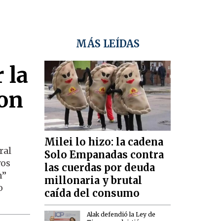
MÁS LEÍDAS
 la
son
Milei lo hizo: la cadena
ral
Solo Empanadas contra
ros
las cuerdas por deuda
n”
millonaria y brutal
o
caída del consumo
Alak defendió la Ley de