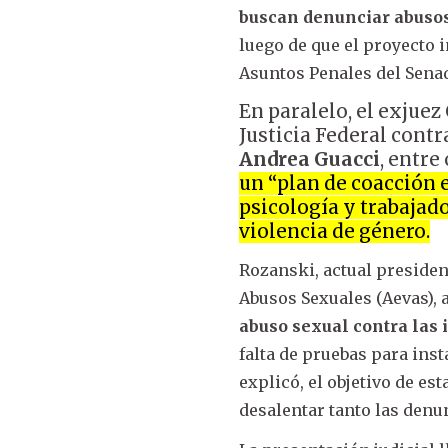
buscan denunciar abuso
luego de que el proyecto
Asuntos Penales del Sena
En paralelo, el exjuez
Justicia Federal contr
Andrea Guacci
, entre
un “plan de coacción e
psicología y trabajado
violencia de género.
Rozanski, actual president
Abusos Sexuales (Aevas),
abuso sexual contra las 
falta de pruebas para ins
explicó, el objetivo de es
desalentar tanto las den