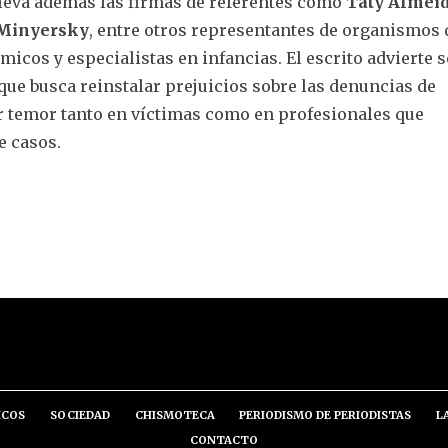
lleva además las firmas de referentes como
Taty Almeid
 Minyersky
, entre otros representantes de organismos 
cos y especialistas en infancias. El escrito advierte 
que busca reinstalar prejuicios sobre las denuncias de
r temor tanto en víctimas como en profesionales que
e casos.
ICOS
SOCIEDAD
CHISMOTECA
PERIODISMO DE PERIODISTAS
L
CONTACTO