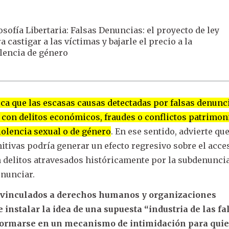
osofía Libertaria: Falsas Denuncias: el proyecto de ley
a castigar a las víctimas y bajarle el precio a la
lencia de género
ca que las escasas causas detectadas por falsas denunc
 con delitos económicos, fraudes o conflictos patrimoni
iolencia sexual o de género
. En ese sentido, advierte qu
tivas podría generar un efecto regresivo sobre el acces
n delitos atravesados históricamente por la subdenuncia
enunciar.
s vinculados a derechos humanos y organizaciones
 instalar la idea de una supuesta “industria de las fa
formarse en un mecanismo de intimidación para qui