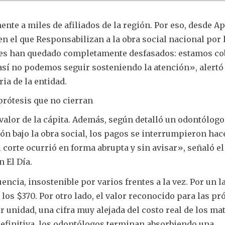
ente a miles de afiliados de la región. Por eso, desde 
 el que Responsabilizan a la obra social nacional por l
res han quedado completamente desfasados: estamos c
y así no podemos seguir sosteniendo la atención», alertó
ia de la entidad.
 prótesis que no cierran
 valor de la cápita. Además, según detalló un odontólogo
ón bajo la obra social, los pagos se interrumpieron hac
 corte ocurrió en forma abrupta y sin avisar», señaló el
n El Día.
ncia, insostenible por varios frentes a la vez. Por un la
los $370. Por otro lado, el valor reconocido para las pr
 unidad, una cifra muy alejada del costo real de los ma
definitiva, los odontólogos terminan absorbiendo una