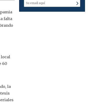
Appamia
a falta
obrando
 local
e 60
do, la
ótesis
teriales