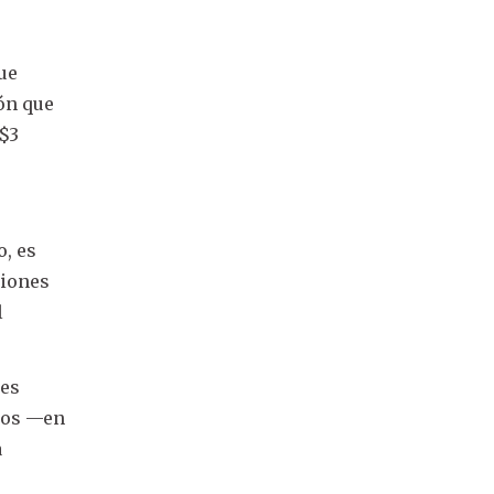
que
ón que
 $3
o, es
ciones
l
les
ados —en
a