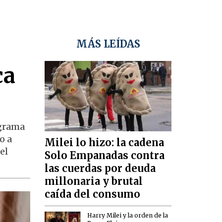
MÁS LEÍDAS
ca
ograma
o a
Milei lo hizo: la cadena
el
Solo Empanadas contra
las cuerdas por deuda
millonaria y brutal
caída del consumo
Harry Milei y la orden de la