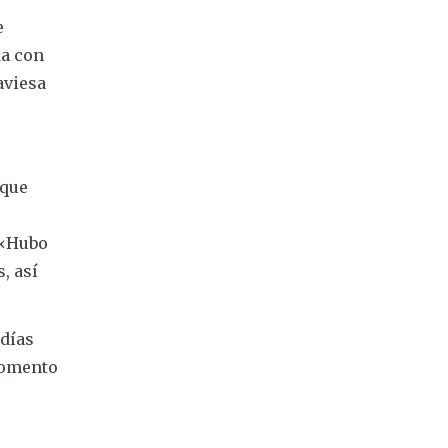
e
da con
aviesa
 que
 «Hubo
, así
 días
 momento