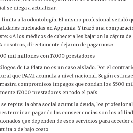
al se niega a actualizar.
e limita a la odontología. El mismo profesional señaló 
cialidades nucleadas en Appamia. Y trazó una comparaci
juste: «A los médicos de cabecera les bajaron la cápita de
 A nosotros, directamente dejaron de pagarnos».
500 mil millones con 17.000 prestadores
ólogos de La Plata no es un caso aislado. Por el contrari
ctural que PAMI acumula a nivel nacional. Según estima
al arrastra compromisos impagos que rondan los $500 mi
ente 17.000 prestadores en todo el país.
 se repite: la obra social acumula deuda, los profesiona
enes terminan pagando las consecuencias son los afili
nsionados que dependen de esos servicios para acceder 
uita o de bajo costo.