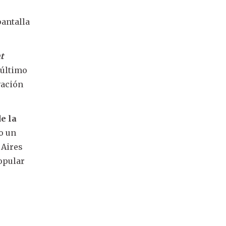
pantalla
t
 último
vación
e la
o un
 Aires
popular