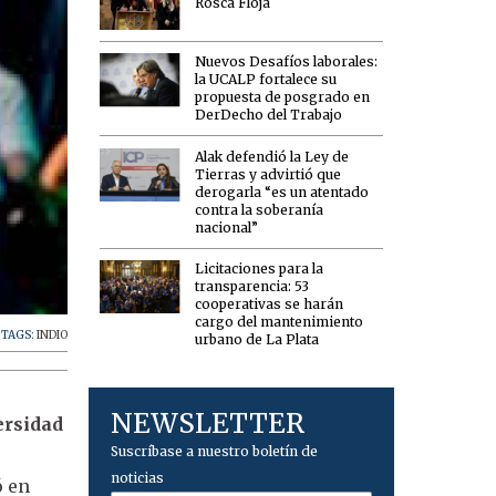
Rosca Floja
Nuevos Desafíos laborales:
la UCALP fortalece su
propuesta de posgrado en
DerDecho del Trabajo
Alak defendió la Ley de
Tierras y advirtió que
derogarla “es un atentado
contra la soberanía
nacional”
Licitaciones para la
transparencia: 53
cooperativas se harán
cargo del mantenimiento
TAGS:
INDIO
urbano de La Plata
NEWSLETTER
ersidad
Suscríbase a nuestro boletín de
noticias
ó en