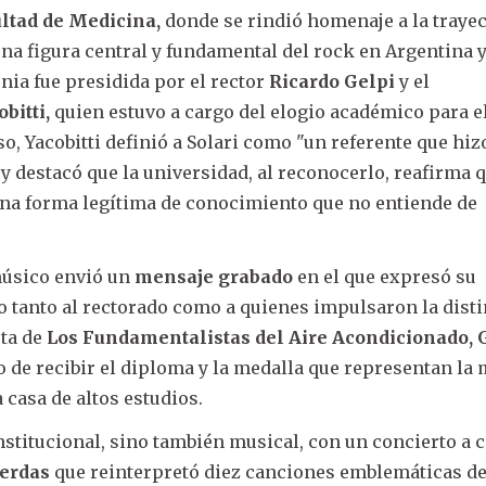
ltad de Medicina,
donde se rindió homenaje a la trayec
na figura central y fundamental del rock en Argentina 
ia fue presidida por el rector
Ricardo Gelpi
y el
bitti,
quien estuvo a cargo del elogio académico para e
so, Yacobitti definió a Solari como "un referente que hiz
y destacó que la universidad, al reconocerlo, reafirma q
una forma legítima de conocimiento que no entiende de
músico envió un
mensaje grabado
en el que expresó su
o tanto al rectorado como a quienes impulsaron la disti
sta de
Los Fundamentalistas del Aire Acondicionado,
o de recibir el diploma y la medalla que representan l
 casa de altos estudios.
nstitucional, sino también musical, con un concierto a 
uerdas
que reinterpretó diez canciones emblemáticas de