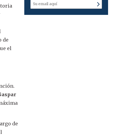
toria
y
l
o de
ue el
nción.
Gaspar
a máxima
cargo de
l