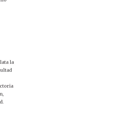
lata la
cultad
ictoria
n,
d.