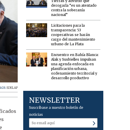
Tierras y advirtió que
derogarla “es un atentado
contra la soberanía
nacional”
Licitaciones para la
transparencia: 53
cooperativas se harán
cargo del mantenimiento
urbano de La Plata
Encuentro en Bahía Blanca:
Alak y Susbielles impulsan
una agenda enfocada en
planificación urbana,
ordenamiento territorial y
desarrollo productivo
AGS:
EDELAP
NEWSLETTER
Suscríbase a nuestro boletín de
ficados
noticias
es
e