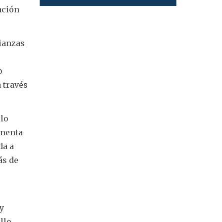
ación
lianzas
o
a través
olo
omenta
da a
ás de
 y
llo