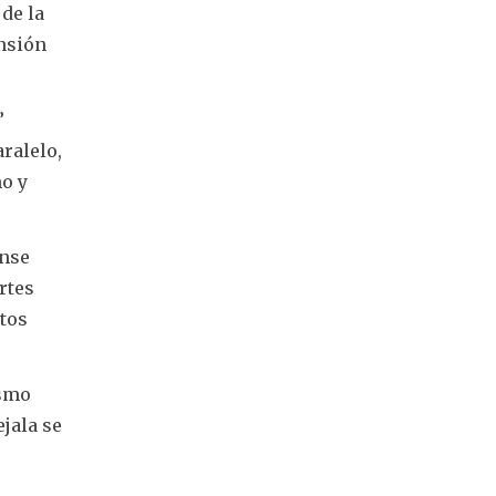
 de la
nsión
”
aralelo,
mo y
ense
rtes
ntos
ismo
ejala se