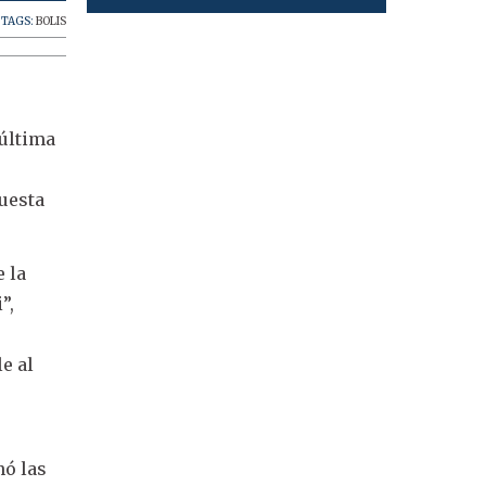
TAGS:
BOLIS
 última
puesta
 la
”,
e al
nó las