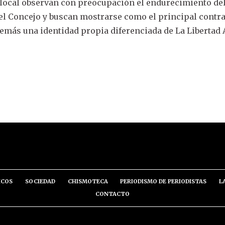
 local observan con preocupación el endurecimiento de
 el Concejo y buscan mostrarse como el principal contr
emás una identidad propia diferenciada de La Libertad
ICOS
SOCIEDAD
CHISMOTECA
PERIODISMO DE PERIODISTAS
L
CONTACTO