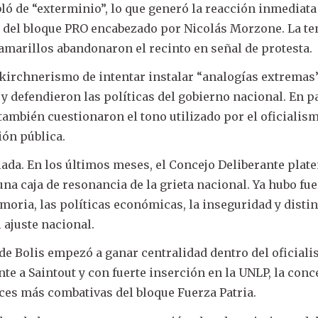
ló de “exterminio”, lo que generó la reacción inmediata
 del bloque PRO encabezado por Nicolás Morzone. La te
s amarillos abandonaron el recinto en señal de protesta.
 kirchnerismo de intentar instalar “analogías extremas
 y defendieron las políticas del gobierno nacional. En p
también cuestionaron el tono utilizado por el oficialis
ión pública.
lada. En los últimos meses, el Concejo Deliberante plat
a caja de resonancia de la grieta nacional. Ya hubo fue
emoria, las políticas económicas, la inseguridad y disti
 ajuste nacional.
a de Bolis empezó a ganar centralidad dentro del oficial
te a Saintout y con fuerte inserción en la UNLP, la conc
oces más combativas del bloque Fuerza Patria.