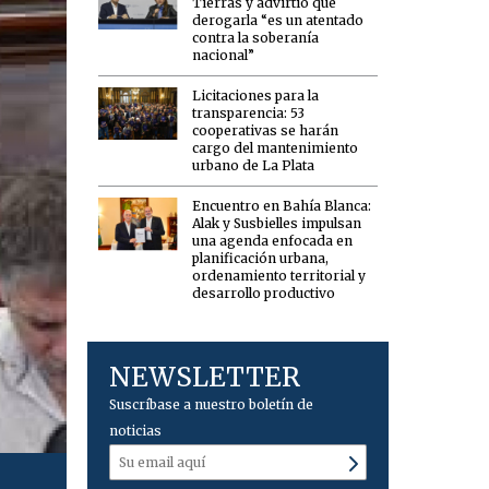
Tierras y advirtió que
derogarla “es un atentado
contra la soberanía
nacional”
Licitaciones para la
transparencia: 53
cooperativas se harán
cargo del mantenimiento
urbano de La Plata
Encuentro en Bahía Blanca:
Alak y Susbielles impulsan
una agenda enfocada en
planificación urbana,
ordenamiento territorial y
desarrollo productivo
NEWSLETTER
Suscríbase a nuestro boletín de
noticias
Los hizo calentar mal y se fueron del recinto.