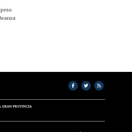
l
apeso
 Avanza
A GRAN PROVINCIA