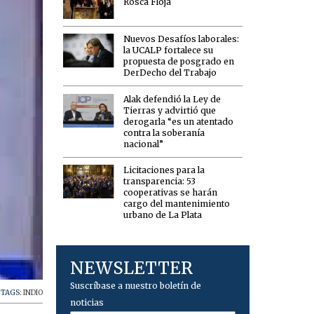
Rosca Floja
Nuevos Desafíos laborales:
la UCALP fortalece su
propuesta de posgrado en
DerDecho del Trabajo
Alak defendió la Ley de
Tierras y advirtió que
derogarla “es un atentado
contra la soberanía
nacional”
Licitaciones para la
transparencia: 53
cooperativas se harán
cargo del mantenimiento
urbano de La Plata
NEWSLETTER
Suscríbase a nuestro boletín de
TAGS:
INDIO
noticias