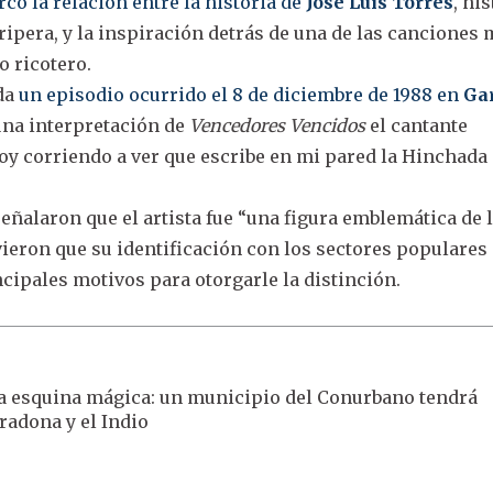
ó la relación entre la historia de
José Luis Torres
, hi
tripera, y la inspiración detrás de una de las canciones
 ricotero.
rda
un episodio ocurrido el 8 de diciembre de 1988 en
Ga
una interpretación de
Vencedores Vencidos
el cantante
voy corriendo a ver que escribe en mi pared la Hinchada
ñalaron que el artista fue “una figura emblemática de 
vieron que su identificación con los sectores populares
ncipales motivos para otorgarle la distinción.
 esquina mágica: un municipio del Conurbano tendrá
adona y el Indio