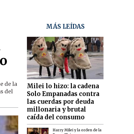
MÁS LEÍDAS
l
io
e de la
Milei lo hizo: la cadena
s del
Solo Empanadas contra
las cuerdas por deuda
millonaria y brutal
caída del consumo
Harry Milei y la orden de la