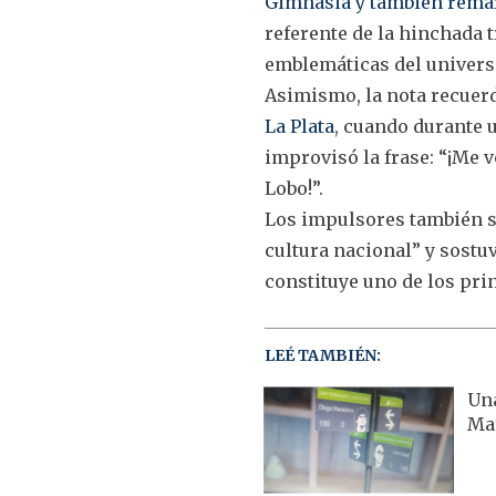
Gimnasia y también remarc
referente de la hinchada 
emblemáticas del universo
Asimismo, la nota recue
La Plata
, cuando durante 
improvisó la frase: “¡Me 
Lobo!”.
Los impulsores también se
cultura nacional” y sostu
constituye uno de los pri
LEÉ TAMBIÉN:
Una
Mar