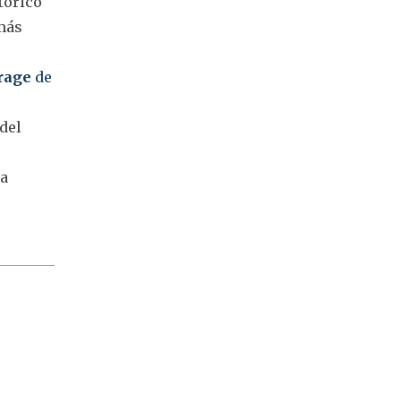
stórico
 más
rage
de
 del
la