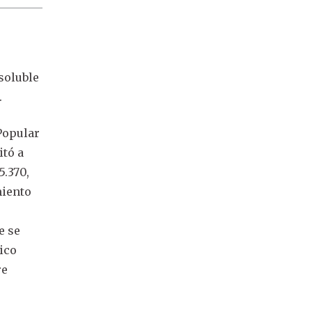
isoluble
.
 Popular
itó a
5.370,
miento
e se
rico
re