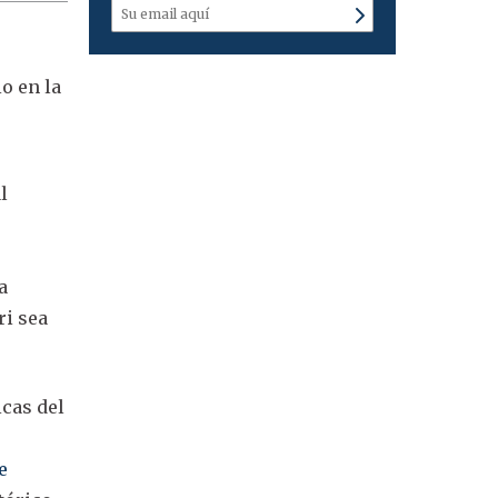
io en la
r
l
a
ri sea
icas del
l
e