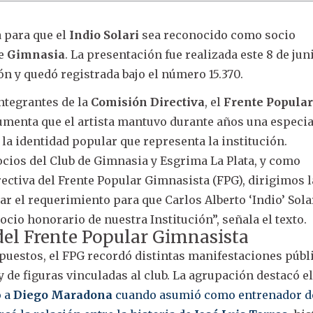
 para que el
Indio Solari
sea reconocido como socio
de
Gimnasia
. La presentación fue realizada este 8 de jun
ión y quedó registrada bajo el número 15.370.
integrantes de la
Comisión Directiva
, el
Frente Popula
umenta que el artista mantuvo durante años una especia
 la identidad popular que representa la institución.
ocios del Club de Gimnasia y Esgrima La Plata, y como
rectiva del Frente Popular Gimnasista (FPG), dirigimos l
ar el requerimiento para que Carlos Alberto ‘Indio’ Sola
cio honorario de nuestra Institución”, señala el texto.
el Frente Popular Gimnasista
uestos, el FPG recordó distintas manifestaciones públ
 de figuras vinculadas al club. La agrupación destacó e
ó a
Diego Maradona
cuando asumió como entrenador d