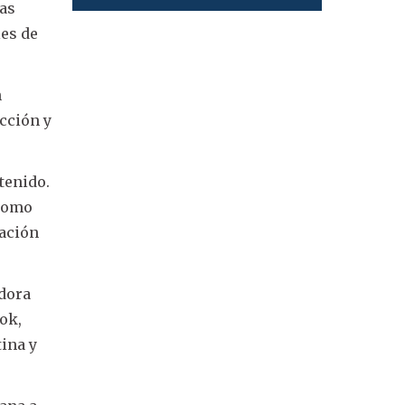
ias
les de
n
cción y
tenido.
 como
pación
adora
ok,
ina y