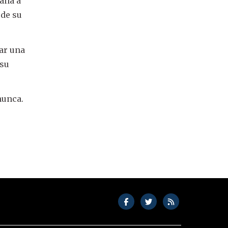
ana a
 de su
dar una
 su
nunca.