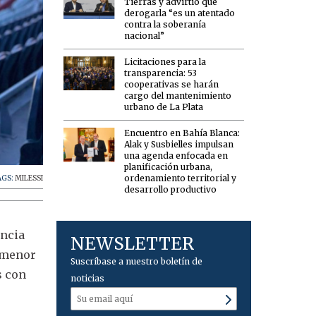
Tierras y advirtió que
derogarla “es un atentado
contra la soberanía
nacional”
Licitaciones para la
transparencia: 53
cooperativas se harán
cargo del mantenimiento
urbano de La Plata
Encuentro en Bahía Blanca:
Alak y Susbielles impulsan
una agenda enfocada en
planificación urbana,
ordenamiento territorial y
AGS:
MILESSI
desarrollo productivo
encia
NEWSLETTER
n menor
Suscríbase a nuestro boletín de
s con
noticias