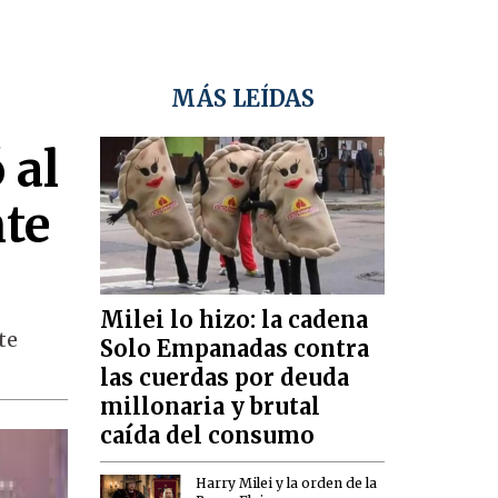
MÁS LEÍDAS
 al
nte
Milei lo hizo: la cadena
te
Solo Empanadas contra
las cuerdas por deuda
millonaria y brutal
caída del consumo
Harry Milei y la orden de la