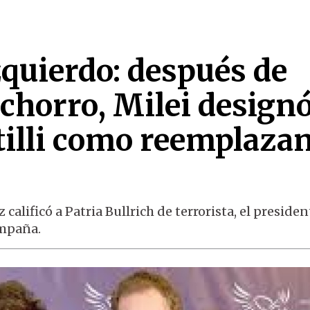
zquierdo: después de
 chorro, Milei designó
tilli como reemplaza
lificó a Patria Bullrich de terrorista, el presiden
ampaña.