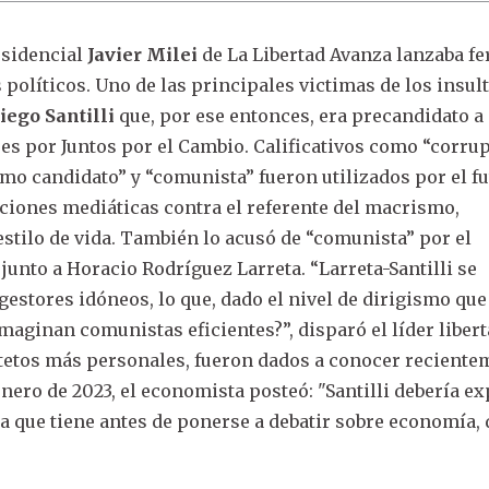
esidencial
Javier Milei
de La Libertad Avanza lanzaba fe
s políticos. Uno de las principales victimas de los insul
iego Santilli
que, por ese entonces, era precandidato a
s por Juntos por el Cambio. Calificativos como “corrup
simo candidato” y “comunista” fueron utilizados por el f
ciones mediáticas contra el referente del macrismo,
stilo de vida. También lo acusó de “comunista” por el
junto a Horacio Rodríguez Larreta. “Larreta-Santilli se
stores idóneos, lo que, dado el nivel de dirigismo que
Imaginan comunistas eficientes?”, disparó el líder libert
pítetos más personales, fueron dados a conocer recient
enero de 2023, el economista posteó: "Santilli debería ex
da que tiene antes de ponerse a debatir sobre economía, 