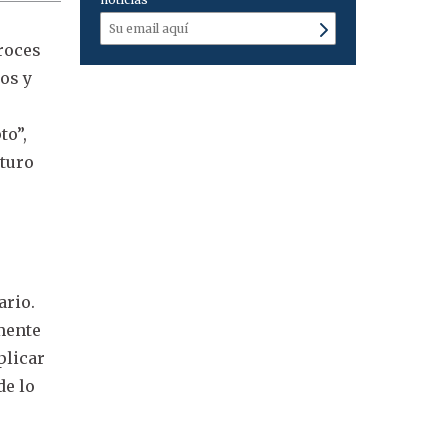
roces
tos y
to”,
uturo
ario.
emente
plicar
de lo