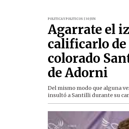
POLITICA Y POLITICOS | 30 JUN
Agarrate el i
calificarlo de
colorado San
de Adorni
Del mismo modo que alguna vez ca
insultó a Santilli durante su c