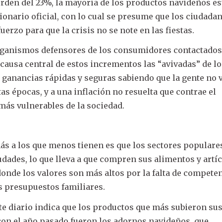
 orden del 23%, la mayoría de los productos navideños e
onario oficial, con lo cual se presume que los ciudada
erzo para que la crisis no se note en las fiestas.
organismos defensores de los consumidores contactados
ausa central de estos incrementos las “avivadas” de l
ganancias rápidas y seguras sabiendo que la gente no v
as épocas, y a una inflación no resuelta que contrae el
más vulnerables de la sociedad.
s a los que menos tienen es que los sectores populare
iudades, lo que lleva a que compren sus alimentos y artí
donde los valores son más altos por la falta de competen
s presupuestos familiares.
te diario indica que los productos que más subieron su
on el año pasado fueron los adornos navideños, que