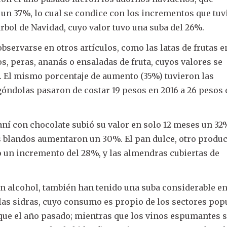
n 37%, lo cual se condice con los incrementos que tuv
árbol de Navidad, cuyo valor tuvo una suba del 26%.
bservarse en otros artículos, como las latas de frutas e
s, peras, ananás o ensaladas de fruta, cuyos valores se
 El mismo porcentaje de aumento (35%) tuvieron las
góndolas pasaron de costar 19 pesos en 2016 a 26 pesos 
aní con chocolate subió su valor en solo 12 meses un 32
s blandos aumentaron un 30%. El pan dulce, otro produ
uvo un incremento del 28%, y las almendras cubiertas de
on alcohol, también han tenido una suba considerable e
e las sidras, cuyo consumo es propio de los sectores pop
ue el año pasado; mientras que los vinos espumantes 