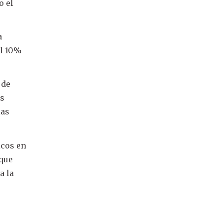
o el
a
el 10%
 de
os
las
icos en
 que
a la