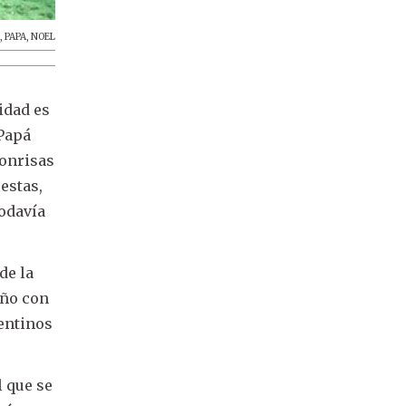
A
,
PAPA
,
NOEL
idad es
 Papá
sonrisas
estas,
todavía
de la
año con
gentinos
 que se