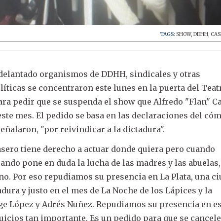
TAGS:
SHOW
,
DDHH
,
CAS
adelantado organismos de DDHH, sindicales y otras
líticas se concentraron este lunes en la puerta del Teat
 para pedir que se suspenda el show que Alfredo "Flan" C
 este mes. El pedido se basa en las declaraciones del có
señalaron, "por reivindicar a la dictadura".
asero tiene derecho a actuar donde quiera pero cuando
uando pone en duda la lucha de las madres y las abuelas,
o. Por eso repudiamos su presencia en La Plata, una c
dura y justo en el mes de La Noche de los Lápices y la
rge López y Adrés Nuñez. Repudiamos su presencia en e
juicios tan importante. Es un pedido para que se cancele