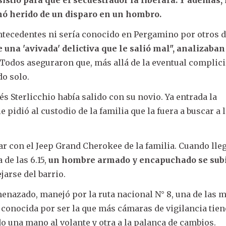
stió para que el secuestrador la liberara.
Y además, 
inó herido de un disparo en un hombro.
ntecedentes ni sería conocido en Pergamino por otros d
 una 'avivada' delictiva que le salió mal", analizaban
 Todos aseguraron que, más allá de la eventual complic
o solo.
és Sterlicchio había salido con su novio. Ya entrada la
pidió al custodio de la familia que la fuera a buscar a l
car con el Jeep Grand Cherokee de la familia. Cuando lle
 de las 6.15,
un hombre armado y encapuchado se subi
ejarse del barrio.
amenazado, manejó por la ruta nacional N° 8, una de las 
 conocida por ser la que más cámaras de vigilancia tiene
do una mano al volante y otra a la palanca de cambios.