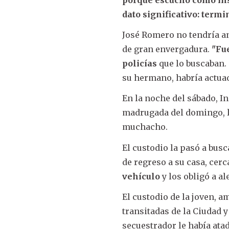
porque
escuchó cómo insi
dato significativo: term
José Romero no tendría a
de gran envergadura.
"Fue
policías
que lo buscaban.
su hermano, habría actuad
En la noche del sábado, In
madrugada del domingo, le 
muchacho.
El custodio la pasó a bus
de regreso a su casa, cerca
vehículo
y los obligó a al
El custodio de la joven, 
transitadas de la Ciudad y
secuestrador le había ata