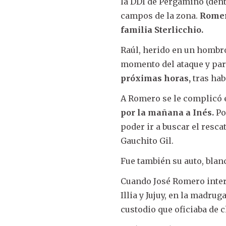
la DDI de Pergamino (dent
campos de la zona.
Romer
familia Sterlicchio.
Raúl, herido en un hombro
momento del ataque y par
próximas horas,
tras hab
A Romero se le complicó 
por la mañana a Inés.
Po
poder ir a buscar el rescat
Gauchito Gil.
Fue también su auto, blanc
Cuando José Romero interc
Illia y Jujuy, en la madru
custodio que oficiaba de 