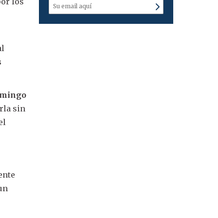
por los
al
s
domingo
rla sin
el
.
ente
 un