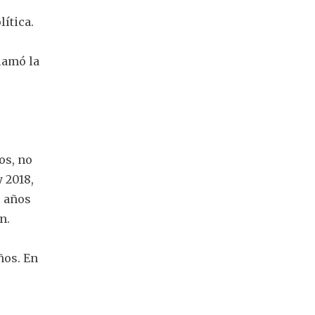
lítica.
lamó la
os, no
 2018,
s años
ón.
ños. En