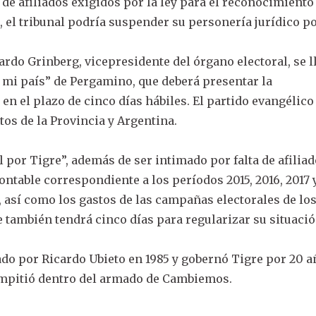
e afiliados exigidos por la ley para el reconocimiento
o, el tribunal podría suspender su personería jurídico po
rdo Grinberg, vicepresidente del órgano electoral, se l
 mi país” de Pergamino, que deberá presentar la
n el plazo de cinco días hábiles. El partido evangélico
tos de la Provincia y Argentina.
 por Tigre”, además de ser intimado por falta de afiliad
ntable correspondiente a los períodos 2015, 2016, 2017 y
l, así como los gastos de las campañas electorales de lo
ue también tendrá cinco días para regularizar su situaci
eado por Ricardo Ubieto en 1985 y gobernó Tigre por 20 a
ompitió dentro del armado de Cambiemos.