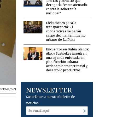
Tierras y advirtió que
derogarla “es un atentado
contra la soberanía
nacional”
Licitaciones para la
transparencia: 53
cooperativas se harán
cargo del mantenimiento
urbano de La Plata
Encuentro en Bahía Blanca:
Alak y Susbielles impulsan
una agenda enfocada en
planificación urbana,
ordenamiento territorial y
desarrollo productivo
NEWSLETTER
INTIMACIóN
Suscríbase a nuestro boletín de
noticias