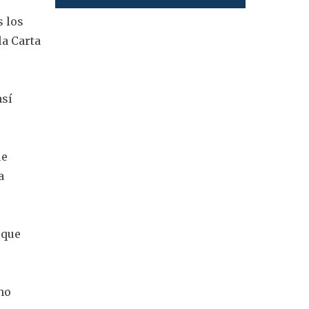
s los
la Carta
así
ue
a
 que
 no